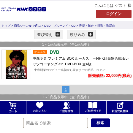
こんにちは ゲスト 様
トップ
> 商品ジャンルで選ぶ >
DVD・ブルーレイ・CD
>
音楽・舞台
> 演歌・歌謡曲
並び替え
絞り込み
1
～
1
商品表示中（全
1
商品中）
中森明菜 プレミアム BOX ルーカス ～NHK紅白歌合戦＆レ
ッツゴーヤング etc. DVD-BOX 全4枚
中森明菜のデビュー当初から現在までの軌跡。NHKに..
販売価格: 22,000円(税込)
1
1
～
1
商品表示中（全
1
商品中）