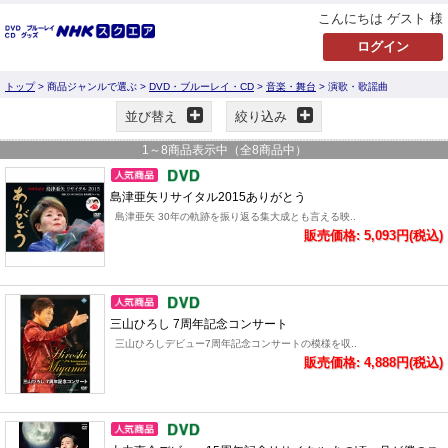
こんにちは ゲスト 様
トップ
> 商品ジャンルで選ぶ >
DVD・ブルーレイ・CD
>
音楽・舞台
> 演歌・歌謡曲
並び替え
絞り込み
1
～
8
商品表示中（全
8
商品中）
島津亜矢リサイタル2015ありがとう
島津亜矢 30年の軌跡を振り返る集大成とも言える映..
販売価格: 5,093円(税込)
三山ひろし 7周年記念コンサート
三山ひろしデビュー7周年記念コンサートの模様を収..
販売価格: 4,888円(税込)