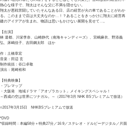
熱心な様子で、翔太はそんな父に不満を隠せない。
翔太が悪戦苦闘していたそんなある日、店の経営が火の車であることがわか
る。このままで店は大丈夫なのか…！？あることをきっかけに翔太に経営再
建のアイデアが生まれ、物語は思いもかけない展開を見せて…。
【出演】
林 遣都、川栄李奈、山崎静代（南海キャンディーズ）、宮嶋麻衣、野添義
弘、床嶋佳子、吉田鋼太郎 ほか
作：土橋章宏
音楽：田辺 玄
制作統括：谷口卓敬
演出：尾崎裕和
【特典映像】
・プレマップ
・大阪発 地域ドラマ「アオゾラカット」メイキングスペシャル！
～西成の空は世界にツナガル。～（2017年3月 NHK BSプレミアムで放送）
○2017年3月15日 NHKBSプレミアムで放送
*DVD
*収録時間：本編58分＋特典27分／16:9／ステレオ・ドルビーデジタル／片面