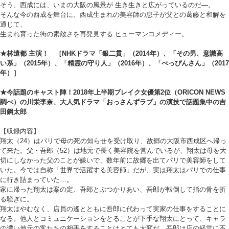
そう、西成には、いまの大阪の風景が 生き生きと広がっているのだ―。
そんな今の西成を舞台に、西成生まれの美容師の息子が父との葛藤と和解を
通じて、
生まれ育った街の素敵さを再発見する ヒューマンコメディー。
★林遣都 主演！ ［NHKドラマ「銀二貫」（2014年）、「その男、意識高
い系」（2015年）、「精霊の守り人」（2016年）、「べっぴんさん」（2017
年）］
★今話題のキャスト陣！2018年上半期ブレイク女優第2位（ORICON NEWS
調べ）の川栄李奈、大人気ドラマ「おっさんずラブ」の演技で話題集中の吉
田鋼太郎
【収録内容】
翔太（24）はパリで母の死の知らせを受け取り、故郷の大阪市西成区へ帰っ
て来た。父・吾郎（52）は地元で長く美容院を営んでいるが、翔太は母を大
切にしなかった父のことが嫌いで、数年前に故郷を出てパリで美容師をして
いた。今では自称「世界で活躍する美容師」だが、実は翔太はパリでの仕事
に行き詰まっていた…。
家に帰った翔太は案の定、吾郎とぶつかりあい、吾郎が転倒して指の骨を折
る騒ぎに。
翔太はやむなく、店員の遙とともに吾郎に代わって実家の仕事をすることに
なる。他人とコミュニケーションをとることが下手な翔太にとって、キャラ
の濃い地元の客たちの相手をすることはとても大変だ。吾郎は店の経営に不