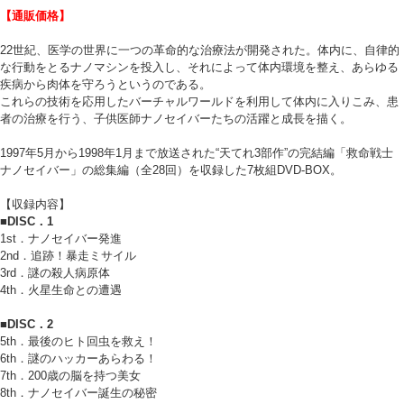
【通販価格】
22世紀、医学の世界に一つの革命的な治療法が開発された。体内に、自律的
な行動をとるナノマシンを投入し、それによって体内環境を整え、あらゆる
疾病から肉体を守ろうというのである。
これらの技術を応用したバーチャルワールドを利用して体内に入りこみ、患
者の治療を行う、子供医師ナノセイバーたちの活躍と成長を描く。
1997年5月から1998年1月まで放送された“天てれ3部作”の完結編「救命戦士
ナノセイバー」の総集編（全28回）を収録した7枚組DVD-BOX。
【収録内容】
■DISC．1
1st．ナノセイバー発進
2nd．追跡！暴走ミサイル
3rd．謎の殺人病原体
4th．火星生命との遭遇
■DISC．2
5th．最後のヒト回虫を救え！
6th．謎のハッカーあらわる！
7th．200歳の脳を持つ美女
8th．ナノセイバー誕生の秘密