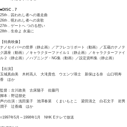
■DISC．7
25th．囚われし者への遁走曲
26th．呪われし者への哀歌
27th．ゲートへ つのる想い
28th．生命よ 永遠に
【特典映像】
ナノセイバーの世界（静止画）／アフレコリポート（動画）／五蔵のナノテ
ク講座（動画）／キャラクターファイル１（静止画）／キャラクターファイ
ル２（静止画）／ハプニング・NG集（動画）／設定資料集（静止画）
【出演】
玉城真由美 木村高人 大滝貴也 ウエンツ瑛士 新保はる奈 山口明寿
香 ほか
監督：古川政美 古床陽子 佐藤円
脚本：野辺朋史
声の出演：浅田葉子 池澤春菜 くまいもとこ 梁田清之 白石文子 岩男
潤子 辻香織 ほか
○1997年5月～1998年1月 NHK Eテレで放送