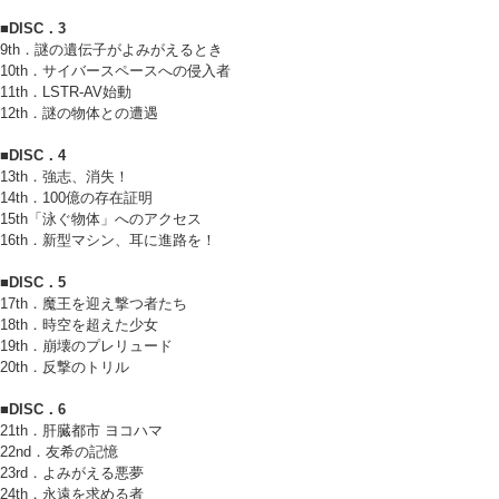
■DISC．3
9th．謎の遺伝子がよみがえるとき
10th．サイバースペースへの侵入者
11th．LSTR-AV始動
12th．謎の物体との遭遇
■DISC．4
13th．強志、消失！
14th．100億の存在証明
15th「泳ぐ物体」へのアクセス
16th．新型マシン、耳に進路を！
■DISC．5
17th．魔王を迎え撃つ者たち
18th．時空を超えた少女
19th．崩壊のプレリュード
20th．反撃のトリル
■DISC．6
21th．肝臓都市 ヨコハマ
22nd．友希の記憶
23rd．よみがえる悪夢
24th．永遠を求める者