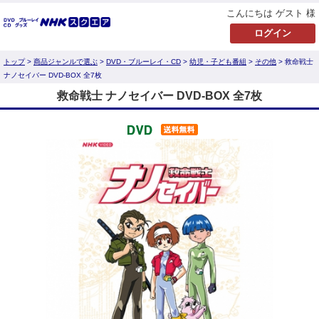
こんにちは ゲスト 様
トップ
>
商品ジャンルで選ぶ
>
DVD・ブルーレイ・CD
>
幼児・子ども番組
>
その他
> 救命戦士
ナノセイバー DVD-BOX 全7枚
救命戦士 ナノセイバー DVD-BOX 全7枚