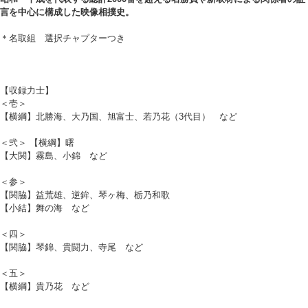
言を中心に構成した映像相撲史。
＊名取組 選択チャプターつき
【収録力士】
＜壱＞
【横綱】北勝海、大乃国、旭富士、若乃花（3代目） など
＜弐＞ 【横綱】曙
【大関】霧島、小錦 など
＜参＞
【関脇】益荒雄、逆鉾、琴ヶ梅、栃乃和歌
【小結】舞の海 など
＜四＞
【関脇】琴錦、貴闘力、寺尾 など
＜五＞
【横綱】貴乃花 など