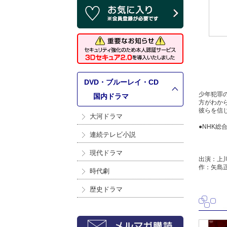
DVD・ブルーレイ・CD
少年犯罪
>
国内ドラマ
方がわか
彼らを信
大河ドラマ
●NHK総合
連続テレビ小説
現代ドラマ
出演：上
作：矢島
時代劇
歴史ドラマ