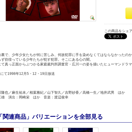
この商品をシェ
の裏で、少年少女たちが何に苦しみ、何故犯罪に手を染めなくてはならなかったのか
らず彷徨っている少年たちが犯す犯罪。そこにある心の闇。
じて真っ正面からぶつかる家庭裁判所調査官・広川一の姿を描いたヒューマンドラマ
にて1998年12月5・12・19日放送
川隆也／麻生祐未／相葉雅紀／山下智久／吉野紗香／高橋一生／地井武男 ほか
正雄 演出：岡崎栄 ほか 音楽：渡辺俊幸
「関連商品」バリエーションを全部見る