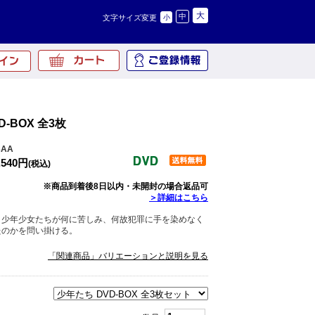
大
中
文字サイズ変更
小
-BOX 全3枚
3AA
,540円
(税込)
※商品到着後8日以内・未開封の場合返品可
＞詳細はこちら
、少年少女たちが何に苦しみ、何故犯罪に手を染めなく
たのかを問い掛ける。
「関連商品」バリエーションと説明を見る