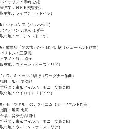
バイオリン：篠崎 史紀
管弦楽：ＮＨＫ交響楽団
取材地：ライプチヒ（ドイツ）
5）シャコンヌ（バッハ作曲）
バイオリン：堀米 ゆず子
取材地：ケーテン（ドイツ）
6）歌曲集「冬の旅」から ぼだい樹（シューベルト作曲）
バリトン：三原 剛
ピアノ：浅井 道子
取材地：ウィーン（オーストリア）
7）ワルキューレの騎行（ワーグナー作曲）
指揮：飯守 泰次郎
管弦楽：東京フィルハーモニー交響楽団
取材地：バイロイト（ドイツ）
8）モーツァルトのレクイエム（モーツァルト作曲）
指揮：尾高 忠明
合唱：晋友会合唱団
管弦楽：東京フィルハーモニー交響楽団
取材地：ウィーン（オーストリア）