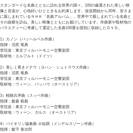
スタンダードな名曲とともに訪れる世界の国々。100の厳選された美しい映
像と音楽が、心地好いひとときをお約束します。放送開始から30年、皆さま
に親しまれているＮＨＫ「名曲アルバム」。世界中で親しまれている名曲と
その故郷を訪ね、美しい映像とともにお届けしています。作曲家や取材地の
バラエティーに考慮して選定した名曲100選を国別に収録したＤＶＤ。
1）カノン（パッヘルベル作曲）
指揮：沼尻 竜典
管弦楽：東京フィルハーモニー交響楽団
取材地：エルフルト（ドイツ）
2）美しく青きドナウ（ヨハン・シュトラウス作曲）
指揮：沼尻 竜典
管弦楽：東京フィルハーモニー交響楽団
取材地：ウィーン、バッハウ（オーストリア）
3）軽騎兵序曲（スッペ作曲）
指揮：飯森 範親
管弦楽：東京フィルハーモニー交響楽団
取材地：ウィーン、ガルス （オーストリア）
4）バイオリン協奏曲 ホ短調（メンデルスゾーン作曲）
指揮：飯守 泰次郎