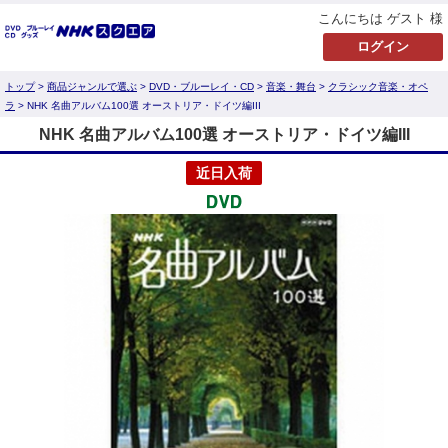
こんにちは ゲスト 様
トップ
>
商品ジャンルで選ぶ
>
DVD・ブルーレイ・CD
>
音楽・舞台
>
クラシック音楽・オペ
ラ
> NHK 名曲アルバム100選 オーストリア・ドイツ編III
NHK 名曲アルバム100選 オーストリア・ドイツ編III
近日入荷