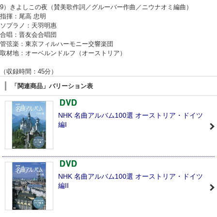
9）きよしこの夜（賛美歌作詞／グルーバー作曲／ニウナオミ編曲）
指揮：尾高 忠明
ソプラノ：天羽明惠
合唱：晋友会合唱団
管弦楽：東京フィルハーモニー交響楽団
取材地：オーベルンドルフ（オーストリア）
（収録時間：45分）
「関連商品」バリーション表
NHK 名曲アルバム100選 オーストリア・ドイツ
編I
NHK 名曲アルバム100選 オーストリア・ドイツ
編II