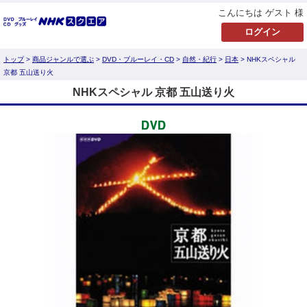
こんにちは ゲスト 様
トップ
>
商品ジャンルで選ぶ
>
DVD・ブルーレイ・CD
>
自然・紀行
>
日本
> NHKスペシャル
京都 五山送り火
NHKスペシャル 京都 五山送り火