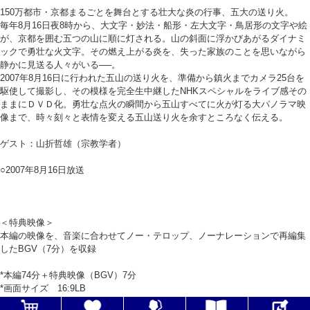
150万都市・京都まるごとを舞台とする壮大な炎の行事、五大の送り火。
毎年8月16日夜8時から、大文字・妙法・船形・左大文字・鳥居形の文字や絵
が、京都を囲む五つの山に順に灯される。山の斜面に浮かびあがるダイナミ
ックで勇壮な火文字。その燃え上がる炎を、失った家族のことを思いながら
静かに見送る人々がいる──。
2007年8月16日に行われた五山の送り火を、準備から鎮火までカメラ25台を
駆使して撮影し、その模様を完全生中継したNHKスペシャルをライブ感その
ままにＤＶＤ化。勇壮な点火の瞬間から五山すべてに火が灯る大パノラマ映
像まで、時々刻々と表情を変える五山送り火を余すところなく伝える。
ゲスト：山折哲雄（宗教学者）
○2007年8月16日放送
＜特典映像＞
本編の映像を、音楽に合わせてノー・テロップ、ノーナレーションで再編集
したBGV（7分）を収録
*本編74分＋特典映像（BGV）7分
*画面サイズ 16:9LB