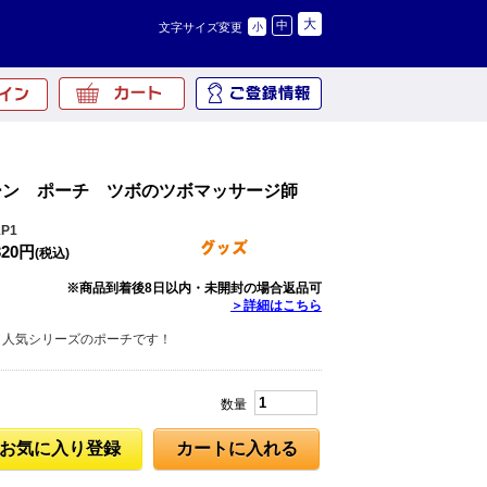
大
中
文字サイズ変更
小
ーン ポーチ ツボのツボマッサージ師
P1
320円
(税込)
※商品到着後8日以内・未開封の場合返品可
＞詳細はこちら
！人気シリーズのポーチです！
数量
お気に入り登録
カートに入れる