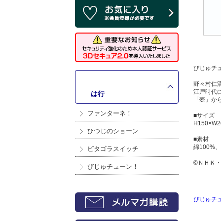
びじゅチ
野々村仁
江戸時代
>
は行
「壺」か
ファンターネ！
■サイズ
H150×W
ひつじのショーン
■素材
綿100%
ピタゴラスイッチ
©ＮＨＫ
びじゅチューン！
びじゅチ