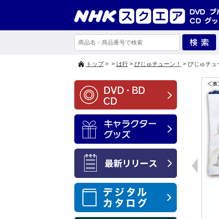
トップ
>
>
は行
>
びじゅチューン！
> びじゅチ