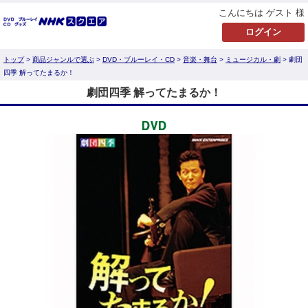
こんにちは ゲスト 様
トップ
>
商品ジャンルで選ぶ
>
DVD・ブルーレイ・CD
>
音楽・舞台
>
ミュージカル・劇
> 劇団
四季 解ってたまるか！
劇団四季 解ってたまるか！