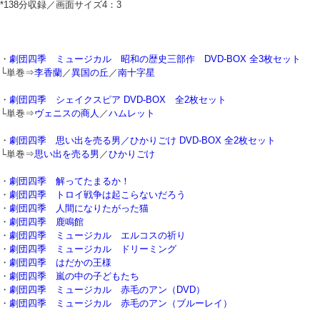
*138分収録／画面サイズ4：3
・
劇団四季 ミュージカル 昭和の歴史三部作 DVD-BOX 全3枚セット
└単巻⇒
李香蘭
／
異国の丘
／
南十字星
・
劇団四季 シェイクスピア DVD-BOX 全2枚セット
└単巻⇒
ヴェニスの商人
／
ハムレット
・
劇団四季 思い出を売る男／ひかりごけ DVD-BOX 全2枚セット
└単巻⇒
思い出を売る男
／
ひかりごけ
・
劇団四季 解ってたまるか！
・
劇団四季 トロイ戦争は起こらないだろう
・
劇団四季 人間になりたがった猫
・
劇団四季 鹿鳴館
・
劇団四季 ミュージカル エルコスの祈り
・
劇団四季 ミュージカル ドリーミング
・
劇団四季 はだかの王様
・
劇団四季 嵐の中の子どもたち
・
劇団四季 ミュージカル 赤毛のアン（DVD）
・
劇団四季 ミュージカル 赤毛のアン（ブルーレイ）