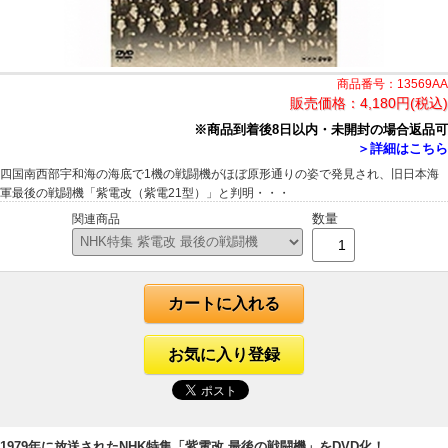
商品番号：13569AA
販売価格：
4,180円(税込)
※商品到着後8日以内・未開封の場合返品可
＞詳細はこちら
四国南西部宇和海の海底で1機の戦闘機がほぼ原形通りの姿で発見され、旧日本海
軍最後の戦闘機「紫電改（紫電21型）」と判明・・・
数量
関連商品
カートに入れる
お気に入り登録
1979年に放送されたNHK特集「紫電改 最後の戦闘機」をDVD化！