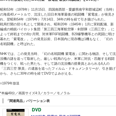
昭和53年（1978年）11月15日、四国南西部・愛媛県南宇和郡城辺町（当時）
の海底40メートルで、沈没した旧日本海軍最後の戦闘機「紫電改」が発見さ
れ、翌昭和54年（1979年）7月14日、34年の時を経て引き揚げられた。
戦局打開の切り札として開発され、昭和20年（1945年）1月に実戦配備、新
編成の精鋭パイロット集団「第三四三海軍航空隊・剣部隊（三四三空）」に
よって終戦までの8か月間、対米軍F6F戦闘機、B29爆撃機等との死闘に明け
暮れた「紫電改」。この発見以前、日本国内に現存機は1機もなく、「幻の
名戦闘機」と呼ばれた。
NHKでは、この発見当時、「幻の名戦闘機 紫電改」に関わる物語、そして沈
没機の謎を追って取材した。厳しい戦局のなか、米軍に対抗・匹敵する戦闘
機をつくり、戦った男たち、そして謎の沈没機の搭乗員とみられる6人の
「三四三空 隊員」の遺族を追ったフィルム・ドキュメンタリーが、引き揚げ
から、さらに30年の時を経てDVDでよみがえる。
○1979年放送
*本編49分／画面サイズ4:3／カラー／モノラル
「関連商品」バリーション表