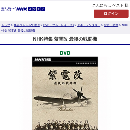
こんにちは ゲスト 様
トップ
>
商品ジャンルで選ぶ
>
DVD・ブルーレイ・CD
>
ドキュメンタリー
>
歴史・戦争
> NHK
特集 紫電改 最後の戦闘機
NHK特集 紫電改 最後の戦闘機