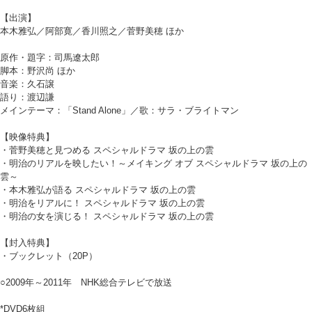
【出演】
本木雅弘／阿部寛／香川照之／菅野美穂 ほか
原作・題字：司馬遼太郎
脚本：野沢尚 ほか
音楽：久石譲
語り：渡辺謙
メインテーマ：「Stand Alone」／歌：サラ・ブライトマン
【映像特典】
・菅野美穂と見つめる スペシャルドラマ 坂の上の雲
・明治のリアルを映したい！～メイキング オブ スペシャルドラマ 坂の上の
雲～
・本木雅弘が語る スペシャルドラマ 坂の上の雲
・明治をリアルに！ スペシャルドラマ 坂の上の雲
・明治の女を演じる！ スペシャルドラマ 坂の上の雲
【封入特典】
・ブックレット（20P）
○2009年～2011年 NHK総合テレビで放送
*DVD6枚組