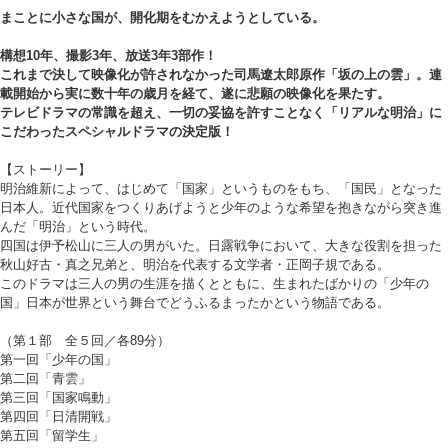
まことに小さな国が、開化期をむかえようとしている。
構想10年、撮影3年、放送3年3部作！
これまで決して映像化が許されなかった司馬遼太郎原作「坂の上の雲」。連
載開始から実に数十年の歳月を経て、遂に悲願の映像化を果たす。
テレビドラマの常識を超え、一切の妥協を許すことなく「リアルな明治」に
こだわったスペシャルドラマの決定版！
【ストーリー】
明治維新によって、はじめて「国家」というものをもち、「国民」となった
日本人。近代国家をつくりあげようと少年のような希望を抱きながら突き進
んだ「明治」という時代。
四国は伊予松山に三人の男がいた。日露戦争において、大きな役割を担った
秋山好古・真之兄弟と、明治を代表する文学者・正岡子規である。
このドラマは三人の男の生涯を描くとともに、生まれたばかりの「少年の
国」日本が世界という舞台でどうふるまったかという物語である。
（第１部 全５回／各89分）
第一回「少年の国」
第二回「青雲」
第三回「国家鳴動」
第四回「日清開戦」
第五回「留学生」