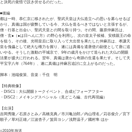
と決死の覚悟で説き伏せるのだった。
■後編
都は一時、恭仁京に移されたが、聖武天皇は大仏造立への思いを募らせるば
かり。真備は国が疲弊している今、大仏を造るべきではないと主張するが、
僧・行基と出会い、聖武天皇との間を取り持つ。その間、藤原仲麻呂は、
僧・玄●（●は日へんに方）の野心を利用し、次の皇太子候補、安積親王の命
を狙う。その後、光明皇后に取り入って大出世を果たした仲麻呂は、孝謙天
皇を傀儡として絶大な権力を握り、遂には真備を遣唐使の副使として唐に追
いやる。そうした激動の平城京で、9年の歳月をかけて造られた大仏の開眼
法要が盛大に行われる。翌年、真備は唐から奇跡の生還を果たす。そして天
平宝字八年（764年）、遂に真備は仲麻呂追討に立上がるのだった。
脚本：池端俊策、音楽：千住 明
【特典映像】
・DISC1：大仏開眼トークイベント、合成ビフォーアフター
・DISC2：メイキングスペシャル（見どころ編、古代再現編）
【出演】
吉岡秀隆／石原さとみ／高橋克典／市川亀治郎／内山理名／苅谷俊介／宮下
順子／草刈正雄／江波杏子／笈田ヨシ／浅野温子／國村隼 ほか
○2010年放送