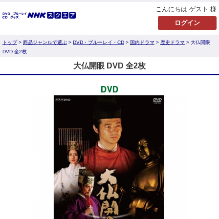
こんにちは ゲスト 様
トップ
>
商品ジャンルで選ぶ
>
DVD・ブルーレイ・CD
>
国内ドラマ
>
歴史ドラマ
> 大仏開眼
DVD 全2枚
大仏開眼 DVD 全2枚