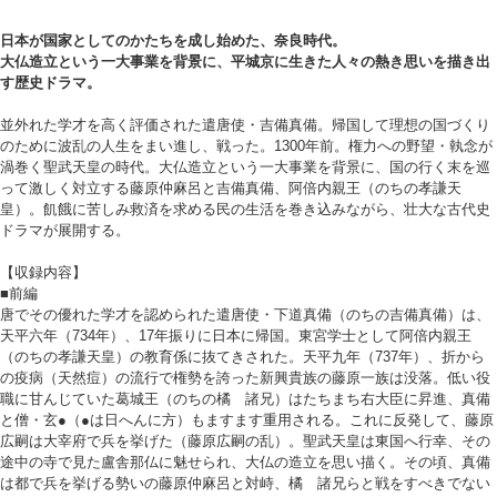
日本が国家としてのかたちを成し始めた、奈良時代。
大仏造立という一大事業を背景に、平城京に生きた人々の熱き思いを描き出
す歴史ドラマ。
並外れた学才を高く評価された遣唐使・吉備真備。帰国して理想の国づくり
のために波乱の人生をまい進し、戦った。1300年前。権力への野望・執念が
渦巻く聖武天皇の時代。大仏造立という一大事業を背景に、国の行く末を巡
って激しく対立する藤原仲麻呂と吉備真備、阿倍内親王（のちの孝謙天
皇）。飢餓に苦しみ救済を求める民の生活を巻き込みながら、壮大な古代史
ドラマが展開する。
【収録内容】
■前編
唐でその優れた学才を認められた遣唐使・下道真備（のちの吉備真備）は、
天平六年（734年）、17年振りに日本に帰国。東宮学士として阿倍内親王
（のちの孝謙天皇）の教育係に抜てきされた。天平九年（737年）、折から
の疫病（天然痘）の流行で権勢を誇った新興貴族の藤原一族は没落。低い役
職に甘んじていた葛城王（のちの橘 諸兄）はたちまち右大臣に昇進、真備
と僧・玄●（●は日へんに方）もますます重用される。これに反発して、藤原
広嗣は大宰府で兵を挙げた（藤原広嗣の乱）。聖武天皇は東国へ行幸、その
途中の寺で見た盧舎那仏に魅せられ、大仏の造立を思い描く。その頃、真備
は都で兵を挙げる勢いの藤原仲麻呂と対峙、橘 諸兄らと戦をすべきでない