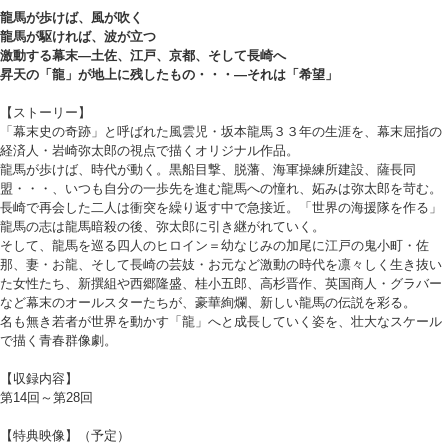
龍馬が歩けば、風が吹く
龍馬が駆ければ、波が立つ
激動する幕末―土佐、江戸、京都、そして長崎へ
昇天の「龍」が地上に残したもの・・・―それは「希望」
【ストーリー】
「幕末史の奇跡」と呼ばれた風雲児・坂本龍馬３３年の生涯を、幕末屈指の
経済人・岩崎弥太郎の視点で描くオリジナル作品。
龍馬が歩けば、時代が動く。黒船目撃、脱藩、海軍操練所建設、薩長同
盟・・・、いつも自分の一歩先を進む龍馬への憧れ、妬みは弥太郎を苛む。
長崎で再会した二人は衝突を繰り返す中で急接近。「世界の海援隊を作る」
龍馬の志は龍馬暗殺の後、弥太郎に引き継がれていく。
そして、龍馬を巡る四人のヒロイン＝幼なじみの加尾に江戸の鬼小町・佐
那、妻・お龍、そして長崎の芸妓・お元など激動の時代を凛々しく生き抜い
た女性たち、新撰組や西郷隆盛、桂小五郎、高杉晋作、英国商人・グラバー
など幕末のオールスターたちが、豪華絢爛、新しい龍馬の伝説を彩る。
名も無き若者が世界を動かす「龍」へと成長していく姿を、壮大なスケール
で描く青春群像劇。
【収録内容】
第14回～第28回
【特典映像】（予定）