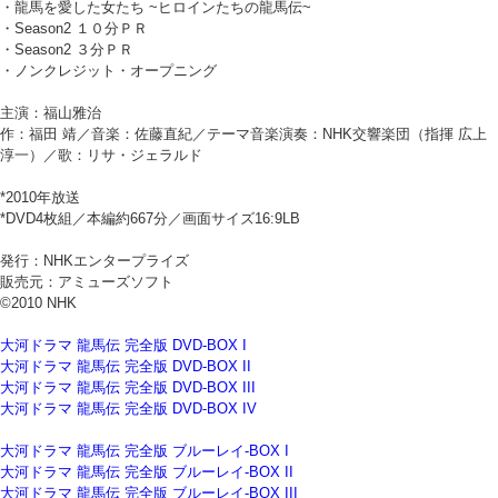
・龍馬を愛した女たち ~ヒロインたちの龍馬伝~
・Season2 １０分ＰＲ
・Season2 ３分ＰＲ
・ノンクレジット・オープニング
主演：福山雅治
作：福田 靖／音楽：佐藤直紀／テーマ音楽演奏：NHK交響楽団（指揮 広上
淳一）／歌：リサ・ジェラルド
*2010年放送
*DVD4枚組／本編約667分／画面サイズ16:9LB
発行：NHKエンタープライズ
販売元：アミューズソフト
©2010 NHK
大河ドラマ 龍馬伝 完全版 DVD-BOX I
大河ドラマ 龍馬伝 完全版 DVD-BOX II
大河ドラマ 龍馬伝 完全版 DVD-BOX III
大河ドラマ 龍馬伝 完全版 DVD-BOX IV
大河ドラマ 龍馬伝 完全版 ブルーレイ-BOX I
大河ドラマ 龍馬伝 完全版 ブルーレイ-BOX II
大河ドラマ 龍馬伝 完全版 ブルーレイ-BOX III