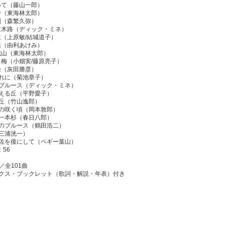
いて（藤山一郎）
中（東海林太郎）
唄（森繁久弥）
並木路（ディック・ミネ）
生（上原敏/結城道子）
語（由利あけみ）
城山（東海林太郎）
白梅（小畑実/藤原亮子）
径（灰田勝彦）
流れに（菊池章子）
のブルース（ディック・ミネ）
見える丘（平野愛子）
の丘（竹山逸郎）
花の咲く頃（岡本敦郎）
の一本杉（春日八郎）
黒のブルース（鶴田浩二）
（三浦洸一）
土佐を後にして（ペギー葉山）
：56
／全101曲
ックス・ブックレット（歌詞・解説・年表）付き