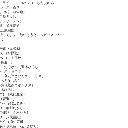
ー・ライト・ヨコハマ（いしだあゆみ）
ブルース（森進一）
なしの花（渡哲也）
（中条きよし）
（テレサ・テン）
り道（琴風豪規）
（佳山明生）
たし祈ってます（敏いとうとハッピー＆ブルー）
：14
3歌謡曲・演歌篇
びら（水原弘）
の女（エト邦枝）
（森進一）
はま・たそがれ（五木ひろし）
ルース（藤圭子）
みち（宮史郎とぴんからトリオ）
ちあきなおみ）
の操（殿さまキングス）
五木ひろし）
とすじ（八代亜紀）
路（森進一）
宿から（都はるみ）
こり（細川たかし）
りの旅路（五木ひろし）
しび（八代亜紀）
帰ろう（徳久広司）
海峡・冬景色（石川さゆり）