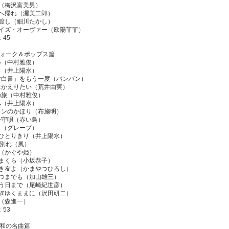
居（梅沢富美男）
港へ帰れ（渥美二郎）
の渡し（細川たかし）
・イズ・オーヴァー（欧陽菲菲）
：45
4フォーク＆ポップス篇
い（中村雅俊）
う（井上陽水）
ちご白書」をもう一度（バンバン）
にかえりたい（荒井由実）
の旅（中村雅俊）
へ（井上陽水）
メンのかほり（布施明）
子守唄（赤い鳥）
し（グレープ）
、ひとりきり（井上陽水）
才の別れ（風）
川（かぐや姫）
出まくら（小坂恭子）
良き友よ（かまやつひろし）
いつまでも（加山雄三）
逢う日まで（尾崎紀世彦）
過ぎゆくままに（沢田研二）
岬（森進一）
：53
5昭和の名曲篇