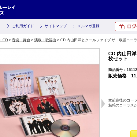
ご利用ガイド
サイトマップ
メルマガ登録
・CD
>
音楽・舞台
>
演歌・歌謡曲
> CD 内山田洋とクールファイブ ザ・歌謡コーラ
CD 内山田
枚セット
商品番号：15112
販売価格
11
空前絶後のコーラ
魅惑のコーラスが