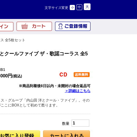
大
中
文字サイズ変更
小
ス 全5枚セット
洋とクールファイブ ザ・歌謡コーラス 全5
B1
,000円
(税込)
※商品到着後8日以内・未開封の場合返品可
＞詳細はこちら
ス・グループ「内山田 洋とクール・ファイブ」。その
ここにBOXとして初めて甦ります。
数量
お気に入り登録
カートに入れる