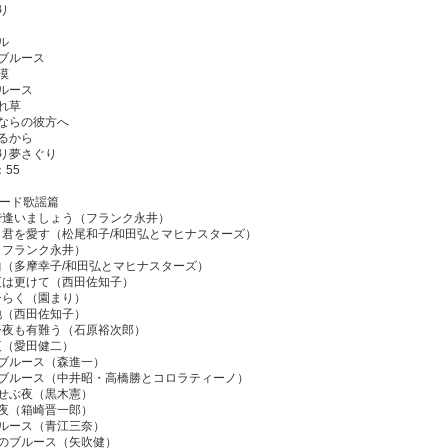
り
ル
島ブルース
漠
ブルース
忘れ草
うならの彼方へ
あるから
ぐり夢さぐり
：55
2ムード歌謡篇
町で逢いましょう（フランク永井）
も君を愛す（松尾和子/和田弘とマヒナスターズ）
（フランク永井）
曲（多摩幸子/和田弘とマヒナスターズ）
夜は更けて（西田佐知子）
ひらく（園まり）
地（西田佐知子）
よ今夜も有難う（石原裕次郎）
夜（愛田健二）
場ブルース（森進一）
案橋ブルース（中井昭・高橋勝とコロラティーノ）
むせぶ夜（黒木憲）
の夜（箱崎晋一郎）
ブルース（青江三奈）
たのブルース（矢吹健）