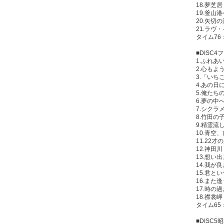
18.夢芝
19.釜山
20.矢切
21.ラヴ
タイム76
■DISC
1.ふれあ
2.心もよ
3.「い
4.あの日
5.俺たち
6.夢の中
7.シクラ
8.竹田の
9.精霊流
10.青空
11.22
12.神田
13.想い
14.我が
15.君と
16.また
17.時の
18.襟裳
タイム65
■DISC