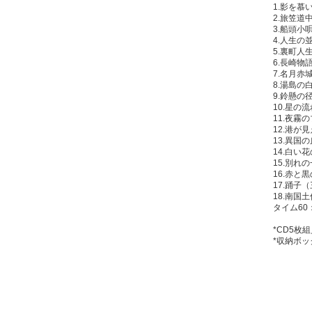
1.影を慕
2.旅笠道
3.船頭小
4.人生の
5.裏町人
6.長崎物
7.名月赤
8.湯島の
9.鈴懸の
10.星の
11.夜霧
12.港が
13.異国
14.白い
15.別れ
16.赤と
17.踊子
18.南国
タイム60
*CD5枚組
*収納ボ