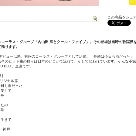
この商品をシェ
のコーラス・グループ「内山田 洋とクール・ファイブ」。その登場は当時の歌謡界を
て甦ります。
年にデビュー以来、魅惑のコーラス・グループとして活躍。「長崎は今日も雨だった」
もそのヒット曲の数々は日本のどこかで流れて、そして歌われています。そんな不滅
D BOX」企画です。
容】
1オリジナル篇
今日も雨だった
に愛して
路を
ったの
れ唄
に生きて
て、神戸