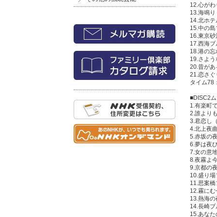
12.心がわ
13.海鳴り
14.北ホテ
15.中の
16.東京砂
17.西海
18.港の
19.さよ
20.昔が
21.恋さ
タイム78
■DISC
1.有楽
2.誰より
3.君恋し
4.北上夜
5.赤坂の
6.夢は夜
7.女の意
8.夜霧
9.京都の
10.盛り
11.思
12.霧に
13.熱海
14.長崎
15.あな