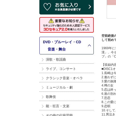
空前絶後
して初め
DVD・ブルーレイ・CD
1969
>
音楽・舞台
漠」、今
ブ」の「C
演歌・歌謡曲
【収録内
ライブ、コンサート
■DISC
1.長崎は
2.逢わず
クラシック音楽・オペラ
3.愛の旅
4.噂の女
ミュージカル・劇
5.恋は終
6.港の別
歌舞伎
7.悲恋
8.この愛
能・狂言・文楽
9.恋唄
10.そし
11.男泣き
その他の伝統芸能