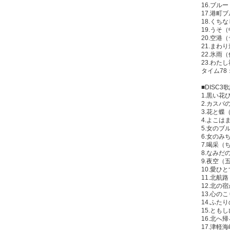
16.ブル
17.港町
18.くち
19.うそ
20.空港
21.まわ
22.氷雨
23.わ
タイム78
■DISC
1.黒い花
2.カスバ
3.花と蝶
4.よこ
5.女のブ
6.女の
7.喝采（
8.なみだ
9.夜空（
10.愛ひ
11.北航
12.北の
13.心の
14.ふた
15.とも
16.北へ
17.津軽