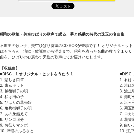
昭和の歌姫・美空ひばりの歌声で綴る、夢と感動の時代の珠玉の名曲集
不世出の歌い手、美空ひばり待望のCD-BOXが登場です！ オリジナルヒット
はもちろん、演歌・歌謡曲から洋楽まで、昭和を彩った名曲の数々全１００
曲を、ひばりの心震わす天性の歌声にてお届けいたします。
【収録曲】
■DISC．1 オリジナル・ヒットをうたう 1
■DIS
1. 悲しき口笛
1. 君
2. 東京キッド
2. 港
3. 越後獅子の唄
3. 波
4. 私は街の子
4. 港
5. ひばりの花売娘
5. 浜
6. 角兵衛獅子の唄
6. 菊
7. あの丘越えて
7. ロ
8. リンゴ追分
8. 花笠
9. お祭りマンボ
9. 白
10. 津軽のふるさと
10. 