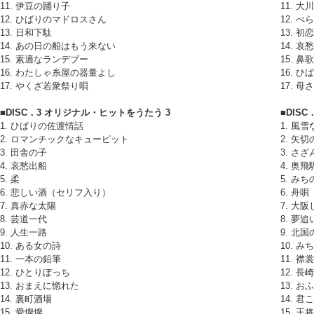
11. 伊豆の踊り子
11. 
12. ひばりのマドロスさん
12. 
13. 日和下駄
13. 
14. あの日の船はもう来ない
14. 
15. 素適なランデブー
15. 
16. わたしゃ糸屋の器量よし
16. 
17. やくざ若衆祭り唄
17. 
■DISC．3 オリジナル・ヒットをうたう 3
■DIS
1. ひばりの佐渡情話
1. 風
2. ロマンチックなキューピット
2. 矢
3. 田舎の子
3. さ
4. 哀愁出船
4. 奥
5. 柔
5. み
6. 悲しい酒（セリフ入り）
6. 舟唄
7. 真赤な太陽
7. 大
8. 芸道一代
8. 夢追
9. 人生一路
9. 北国
10. ある女の詩
10. み
11. 一本の鉛筆
11. 襟
12. ひとりぼっち
12. 
13. おまえに惚れた
13. 
14. 裏町酒場
14. 
15. 愛燦燦
15. 王将