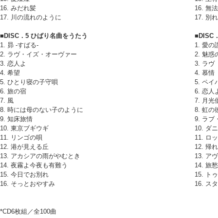
16. みだれ髪
16. 
17. 川の流れのように
17. 
■DISC．5 ひばり名曲をうたう
■DIS
1. 昴 -すばる-
1. 愛の
2. ラヴ・イズ・オーヴァー
2. 魅
3. 恋人よ
3. ラヴ
4. 希望
4. 慕情
5. ひとり寝の子守唄
5. ペ
6. 旅の宿
6. 恋
7. 風
7. 月
8. 時には母のない子のように
8. 虹の
9. 知床旅情
9. ラ
10. 東京ブギウギ
10. 
11. リンゴの唄
11. 
12. 港が見える丘
12. 
13. アカシアの雨がやむとき
13. 
14. 夜霧よ今夜も有難う
14. 旅愁
15. 今日でお別れ
15. 
16. そっとおやすみ
16. 
*CD6枚組／全100曲