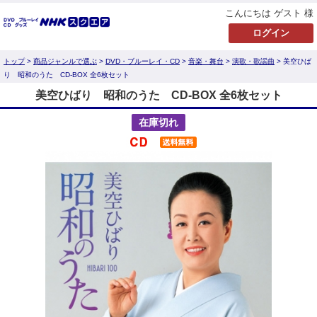
こんにちは ゲスト 様
トップ
>
商品ジャンルで選ぶ
>
DVD・ブルーレイ・CD
>
音楽・舞台
>
演歌・歌謡曲
> 美空ひば
り 昭和のうた CD-BOX 全6枚セット
美空ひばり 昭和のうた CD-BOX 全6枚セット
在庫切れ