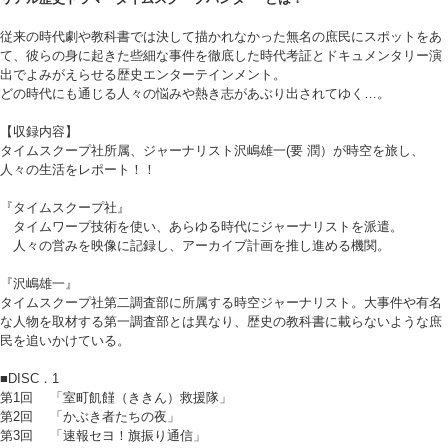
従来の時代劇や教科書では決して描かれなかった無名の庶民にスポットをあ
て、彼らの身に起きた些細な事件を徹底した時代考証とドキュメンタリー演
出でよみがえらせる歴史エンターテインメント。
どの時代にも通じる人々の悩みや熱き志があぶり出されてゆく…。
【収録内容】
タイムスクープ社所属、ジャーナリスト沢嶋雄一(要 潤）が時空を旅し、
人々の生活をレポート！！
『タイムスクープ社』
タイムワープ技術を使い、あらゆる時代にジャーナリストを派遣。
人々の営みを映像に記録し、アーカイブ計画を推し進める機関。
『沢嶋雄一』
タイムスクープ社第二調査部に所属する時空ジャーナリスト。大事件や有名
な人物を取材する第一調査部とは異なり、歴史の教科書に載らないような庶
民を追いかけている。
■DISC．1
第1回 「室町飢饉（ききん）救援隊」
第2回 「かぶき者たちの夜」
第3回 「速報セヨ！旗振り通信」