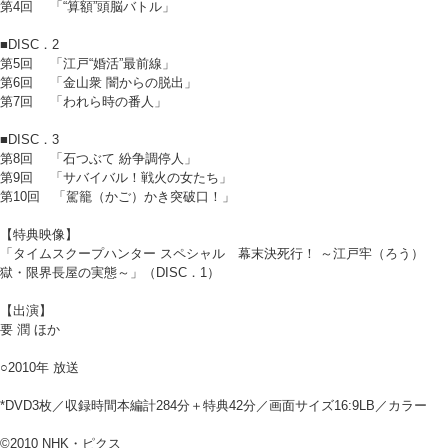
第4回 「“算額”頭脳バトル」
■DISC．2
第5回 「江戸“婚活”最前線」
第6回 「金山衆 闇からの脱出」
第7回 「われら時の番人」
■DISC．3
第8回 「石つぶて 紛争調停人」
第9回 「サバイバル！戦火の女たち」
第10回 「駕籠（かご）かき突破口！」
【特典映像】
「タイムスクープハンター スペシャル 幕末決死行！ ～江戸牢（ろう）
獄・限界長屋の実態～」（DISC．1）
【出演】
要 潤 ほか
○2010年 放送
*DVD3枚／収録時間本編計284分＋特典42分／画面サイズ16:9LB／カラー
©2010 NHK・ピクス