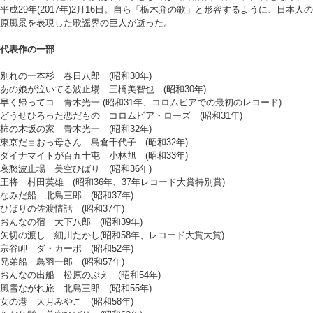
平成29年(2017年)2月16日。自ら「栃木弁の歌」と形容するように、日本人の
原風景を表現した歌謡界の巨人が逝った。
代表作の一部
別れの一本杉 春日八郎 (昭和30年)
あの娘が泣いてる波止場 三橋美智也 (昭和30年)
早く帰ってコ 青木光一 (昭和31年、コロムビアでの最初のレコード)
どうせひろった恋だもの コロムビア・ローズ (昭和31年)
柿の木坂の家 青木光一 (昭和32年)
東京だョおっ母さん 島倉千代子 (昭和32年)
ダイナマイトが百五十屯 小林旭 (昭和33年)
哀愁波止場 美空ひばり (昭和36年)
王将 村田英雄 (昭和36年、37年レコード大賞特別賞)
なみだ船 北島三郎 (昭和37年)
ひばりの佐渡情話 (昭和37年)
おんなの宿 大下八郎 (昭和39年)
矢切の渡し 細川たかし(昭和58年、レコード大賞大賞)
宗谷岬 ダ・カーポ (昭和52年)
兄弟船 鳥羽一郎 (昭和57年)
おんなの出船 松原のぶえ (昭和54年)
風雪ながれ旅 北島三郎 (昭和55年)
女の港 大月みやこ (昭和58年)