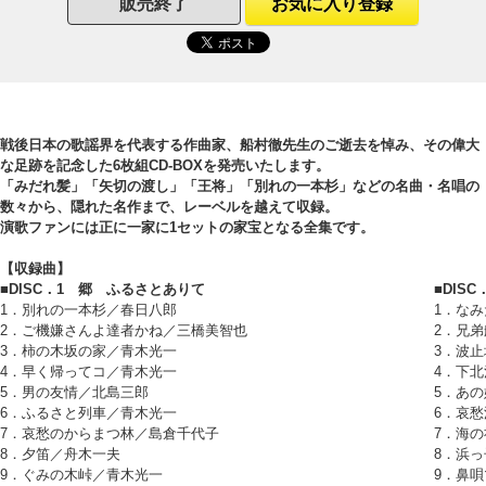
販売終了
お気に入り登録
戦後日本の歌謡界を代表する作曲家、船村徹先生のご逝去を悼み、その偉大
な足跡を記念した6枚組CD-BOXを発売いたします。
「みだれ髪」「矢切の渡し」「王将」「別れの一本杉」などの名曲・名唱の
数々から、隠れた名作まで、レーベルを越えて収録。
演歌ファンには正に一家に1セットの家宝となる全集です。
【収録曲】
■DISC．1 郷 ふるさとありて
■DIS
1．別れの一本杉／春日八郎
1．な
2．ご機嫌さんよ達者かね／三橋美智也
2．兄
3．柿の木坂の家／青木光一
3．波
4．早く帰ってコ／青木光一
4．下
5．男の友情／北島三郎
5．あ
6．ふるさと列車／青木光一
6．哀
7．哀愁のからまつ林／島倉千代子
7．海
8．夕笛／舟木一夫
8．浜
9．ぐみの木峠／青木光一
9．鼻