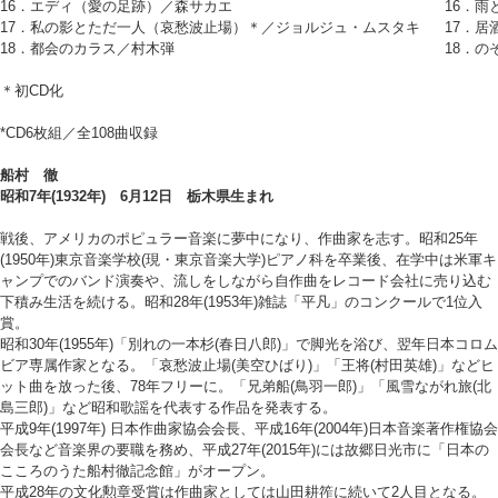
16．エディ（愛の足跡）／森サカエ
16．雨
17．私の影とただ一人（哀愁波止場）＊／ジョルジュ・ムスタキ
17．居
18．都会のカラス／村木弾
18．の
＊初CD化
*CD6枚組／全108曲収録
船村 徹
昭和7年(1932年) 6月12日 栃木県生まれ
戦後、アメリカのポピュラー音楽に夢中になり、作曲家を志す。昭和25年
(1950年)東京音楽学校(現・東京音楽大学)ピアノ科を卒業後、在学中は米軍キ
ャンプでのバンド演奏や、流しをしながら自作曲をレコード会社に売り込む
下積み生活を続ける。昭和28年(1953年)雑誌「平凡」のコンクールで1位入
賞。
昭和30年(1955年)「別れの一本杉(春日八郎)」で脚光を浴び、翌年日本コロム
ビア専属作家となる。「哀愁波止場(美空ひばり)」「王将(村田英雄)」などヒ
ット曲を放った後、78年フリーに。「兄弟船(鳥羽一郎)」「風雪ながれ旅(北
島三郎)」など昭和歌謡を代表する作品を発表する。
平成9年(1997年) 日本作曲家協会会長、平成16年(2004年)日本音楽著作権協会
会長など音楽界の要職を務め、平成27年(2015年)には故郷日光市に「日本の
こころのうた船村徹記念館」がオープン。
平成28年の文化勲章受賞は作曲家としては山田耕筰に続いて2人目となる。