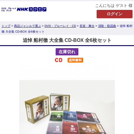
こんにちは ゲスト 様
トップ
>
商品ジャンルで選ぶ
>
DVD・ブルーレイ・CD
>
音楽・舞台
>
演歌・歌謡曲
> 追悼 船村
徹 大全集 CD-BOX 全6枚セット
追悼 船村徹 大全集 CD-BOX 全6枚セット
在庫切れ