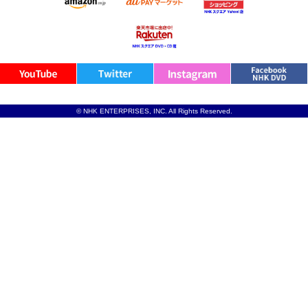
© NHK ENTERPRISES, INC. All Rights Reserved.