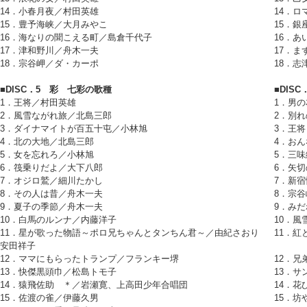
14．小春月夜／村田英雄
14．
15．豊予海峡／大月みやこ
15．
16．海なりの聞こえる町／島倉千代子
16．
17．津和野川／舟木一夫
17．ま
18．宗谷岬／ダ・カーポ
18．志
■DISC．5 彩 七彩の歌種
■DIS
1．王将／村田英雄
1．男の
2．風雪ながれ旅／北島三郎
2．別
3．ダイナマイトが百五十屯／小林旭
3．王将
4．北の大地／北島三郎
4．お
5．女を忘れろ／小林旭
5．三
6．筏乗りだよ／大下八郎
6．矢切
7．オジロ鷲／細川たかし
7．新宿
8．その人は昔／舟木一夫
8．宗谷
9．夏子の季節／舟木一夫
9．みだ
10．白馬のルンナ／内藤洋子
10．風
11．星が歌った物語～ポロ兄ちゃんとタンちん君～／由紀さおり
11．紅
安田祥子
12．ママにもらったトランプ／フランキー堺
12．兄
13．快傑黒頭巾／松島トモ子
13．サ
14．猿飛佐助 ＊／岩瀬寛、上高田少年合唱団
14．花
15．佐渡の雀／伊藤久男
15．坊