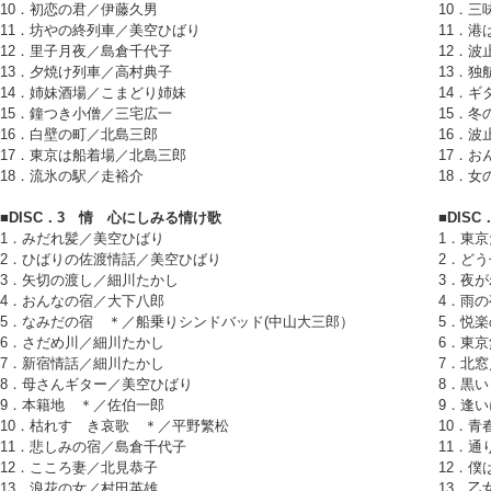
10．初恋の君／伊藤久男
10．
11．坊やの終列車／美空ひばり
11．
12．里子月夜／島倉千代子
12．
13．夕焼け列車／高村典子
13．
14．姉妹酒場／こまどり姉妹
14．ギ
15．鐘つき小僧／三宅広一
15．
16．白壁の町／北島三郎
16．
17．東京は船着場／北島三郎
17．
18．流氷の駅／走裕介
18．女
■DISC．3 情 心にしみる情け歌
■DIS
1．みだれ髪／美空ひばり
1．東
2．ひばりの佐渡情話／美空ひばり
2．ど
3．矢切の渡し／細川たかし
3．夜
4．おんなの宿／大下八郎
4．雨
5．なみだの宿 ＊／船乗りシンドバッド(中山大三郎）
5．悦
6．さだめ川／細川たかし
6．東
7．新宿情話／細川たかし
7．北
8．母さんギター／美空ひばり
8．黒
9．本籍地 ＊／佐伯一郎
9．逢
10．枯れすゝき哀歌 ＊／平野繁松
10．
11．悲しみの宿／島倉千代子
11．
12．こころ妻／北見恭子
12．
13．浪花の女／村田英雄
13．