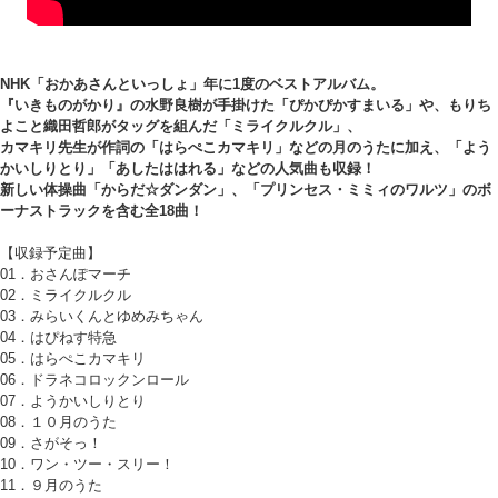
NHK「おかあさんといっしょ」年に1度のベストアルバム。
『いきものがかり』の水野良樹が手掛けた「ぴかぴかすまいる」や、もりち
よこと織田哲郎がタッグを組んだ「ミライクルクル」、
カマキリ先生が作詞の「はらぺこカマキリ」などの月のうたに加え、「よう
かいしりとり」「あしたははれる」などの人気曲も収録！
新しい体操曲「からだ☆ダンダン」、「プリンセス・ミミィのワルツ」のボ
ーナストラックを含む全18曲！
【収録予定曲】
01．おさんぽマーチ
02．ミライクルクル
03．みらいくんとゆめみちゃん
04．はぴねす特急
05．はらぺこカマキリ
06．ドラネコロックンロール
07．ようかいしりとり
08．１０月のうた
09．さがそっ！
10．ワン・ツー・スリー！
11．９月のうた