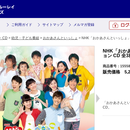
ご利用ガイド
サイトマップ
メルマガ登録
・CD
>
幼児・子ども番組
>
おかあさんといっしょ
> NHK「おかあさんといっしょ」
NHK「おか
ョン CD 全3
商品番号：15558
販売価格
5,
「おかあさんとい
CD。