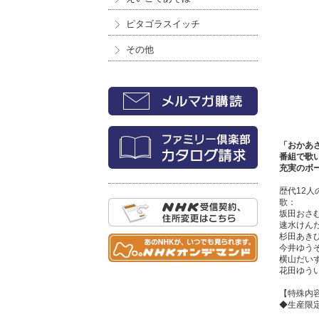
ピタゴラスイッチ
その他
「おかあ
番組で歌
充実のボ
歴代12
歌：
坂田おさ
速水けん
杉田あき
今井ゆう
横山だい
花田ゆう
【特殊内
◆生産限