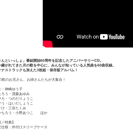
さんといっしょ」番組開始60周年を記念したアニバーサリーCD。
い継がれてきた月の歌を中心に、みんなが知っている人気曲を60曲収録。
ーナストラックも加えた3枚組・保存版アルバム！
人の歌のお兄さん、お姉さんたちが大集合！
む・神崎ゆう子
たろう・茂森あゆみ
ひろ・つのだりょうこ
ぞう・はいだしょうこ
すけ・三谷たくみ
いちろう・小野あつこ ほか
容／特典】
定仕様：外付けスリーブケース