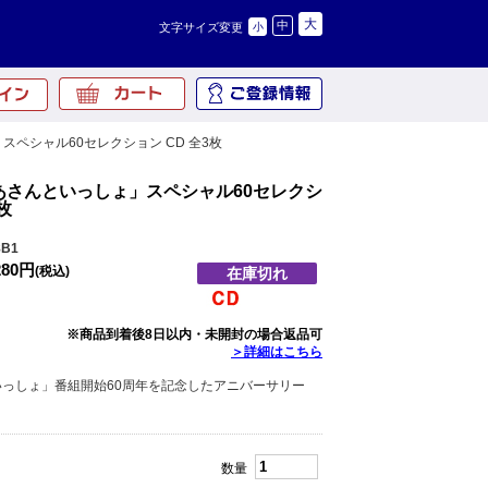
大
中
文字サイズ変更
小
スペシャル60セレクション CD 全3枚
あさんといっしょ」スペシャル60セレクシ
枚
B1
280円
(税込)
在庫切れ
※商品到着後8日以内・未開封の場合返品可
＞詳細はこちら
っしょ」番組開始60周年を記念したアニバーサリー
数量