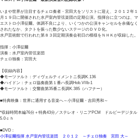
いまや世界が注目するチェロ奏者・宮田大をソリストに迎え、２０１２年１
月１９日に開催された水戸室内管弦楽団の定期公演。指揮台に立つのは、マ
エストロ小澤征爾。体調不良により、いくつかの公演キャンセルを余儀なく
されたなか、タクトを振った数少ないステージのＤＶＤ化。
水戸芸術館で行われた第８３回定期演奏会初日の模様をＮＨＫが収録した。
指揮：小澤征爾
演奏：水戸室内管弦楽団
チェロ独奏：宮田大
【収録内容】
◆モーツァルト：ディヴェルティメントニ長調K.136
◆ハイドン：チェロ協奏曲第１番ハ長調Hob.VIIb-1
◆モーツァルト：交響曲第35番ニ長調K.385（ハフナー）
■特典映像：世界に通用する音楽へ～小澤征爾・吉田秀和～
*収録時間本編76分＋特典43分／ステレオ・リニアPCM ドルビーデジタル
5.0ｃｈ
■DVD：
小澤征爾指揮 水戸室内管弦楽団 ２０１２ ～チェロ独奏 宮田 大～