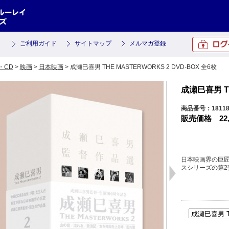
ご利用ガイド
サイトマップ
メルマガ登録
・CD
>
映画
>
日本映画
> 成瀬巳喜男 THE MASTERWORKS 2 DVD-BOX 全6枚
成瀬巳喜男 TH
商品番号：18118
販売価格
22
日本映画界の巨匠
スシリーズの第2