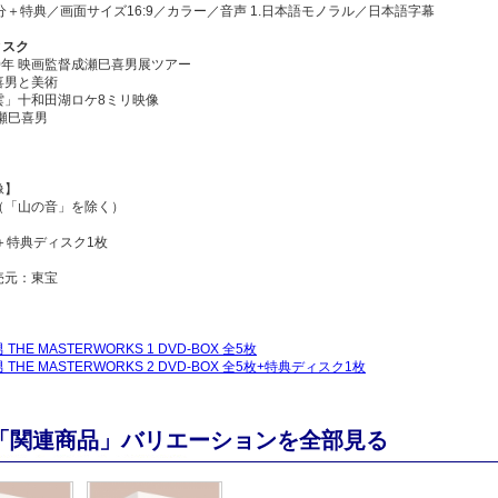
8分＋特典／画面サイズ16:9／カラー／音声 1.日本語モノラル／日本語字幕
ィスク
0年 映画監督成瀬巳喜男展ツアー
喜男と美術
雲」十和田湖ロケ8ミリ映像
瀬巳喜男
像】
（「山の音」を除く）
枚＋特典ディスク1枚
売元：東宝
THE MASTERWORKS 1 DVD-BOX 全5枚
THE MASTERWORKS 2 DVD-BOX 全5枚+特典ディスク1枚
「関連商品」バリエーションを全部見る