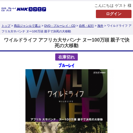
こんにちは ゲスト 様
トップ
>
商品ジャンルで選ぶ
>
DVD・ブルーレイ・CD
>
自然・紀行
>
海外
> ワイルドライフ ア
フリカ大サバンナ ヌー100万頭 親子で決死の大移動
ワイルドライフ アフリカ大サバンナ ヌー100万頭 親子で決
死の大移動
在庫切れ