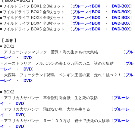
【 BOX1～BOX5 】
■ワイルドライフ BOX1 全3枚セット 〔
ブルーレイBOX
・
DVD-BOX
〕
■ワイルドライフ BOX2 全3枚セット 〔
ブルーレイBOX
・
DVD-BOX
〕
■ワイルドライフ BOX3 全3枚セット 〔
ブルーレイBOX
・
DVD-BOX
〕
■ワイルドライフ BOX4 全3枚セット 〔
ブルーレイBOX
・
DVD-BOX
〕
■ワイルドライフ BOX5 全3枚セット 〔
ブルーレイBOX
・
DVD-BOX
〕
【 単巻 】
■ BOX1
・アリューシャンマジック 驚異！海の生きもの大集結 〔
ブル
ーレイ
・
DVD
〕
・オーストラリア メルボルンの海１０万匹のカニ 謎の大集結 〔
ブル
ーレイ
・
DVD
〕
・大西洋 フォークランド諸島 ペンギン王国の夏 走れ！跳べ？！〔
ブル
ーレイ
・
DVD
〕
■ BOX2
・アフリカ大サバンナ 草食獣対肉食獣 生と死の攻防 〔
ブルーレ
イ
・
DVD
〕
・アフリカ大サバンナ 飛ばない鳥 大地を生きる 〔
ブルーレ
イ
・
DVD
〕
・アフリカ大サバンナ ヌー１００万頭 親子で決死の大移動〔
ブルーレ
イ
・
DVD
〕