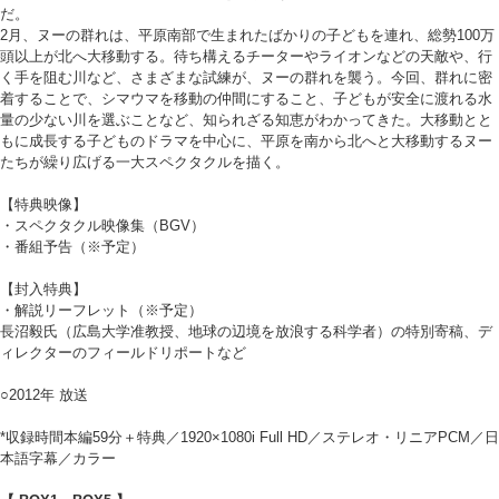
だ。
2月、ヌーの群れは、平原南部で生まれたばかりの子どもを連れ、総勢100万
頭以上が北へ大移動する。待ち構えるチーターやライオンなどの天敵や、行
く手を阻む川など、さまざまな試練が、ヌーの群れを襲う。今回、群れに密
着することで、シマウマを移動の仲間にすること、子どもが安全に渡れる水
量の少ない川を選ぶことなど、知られざる知恵がわかってきた。大移動とと
もに成長する子どものドラマを中心に、平原を南から北へと大移動するヌー
たちが繰り広げる一大スペクタクルを描く。
【特典映像】
・スペクタクル映像集（BGV）
・番組予告（※予定）
【封入特典】
・解説リーフレット（※予定）
長沼毅氏（広島大学准教授、地球の辺境を放浪する科学者）の特別寄稿、デ
ィレクターのフィールドリポートなど
○2012年 放送
*収録時間本編59分＋特典／1920×1080i Full HD／ステレオ・リニアPCM／日
本語字幕／カラー