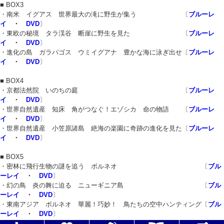
■ BOX3
・南米 イグアス 世界最大の滝に野生が集う 〔
ブルーレ
イ
・
DVD
〕
・東欧の秘境 タラ渓谷 断崖に野生を見た 〔
ブルーレ
イ
・
DVD
〕
・進化の島 ガラパゴス ウミイグアナ 豊かな海に泳ぎ出せ〔
ブルーレ
イ
・
DVD
〕
■ BOX4
・京都法然院 いのちの庭 〔
ブルーレ
イ
・
DVD
〕
・世界自然遺産 知床 角がつなぐ！エゾシカ 命の物語 〔
ブルーレ
イ
・
DVD
〕
・世界自然遺産 小笠原諸島 絶海の楽園に奇跡の進化を見た〔
ブルーレ
イ
・
DVD
〕
■ BOX5
・密林に飛行生物の謎を追う ボルネオ 〔
ブル
ーレイ
・
DVD
〕
・幻の鳥 炎の舞に迫る ニューギニア島 〔
ブル
ーレイ
・
DVD
〕
・東南アジア ボルネオ 華麗！巧妙！ 鳥たちの空中ハンティング〔
ブル
ーレイ
・
DVD
〕