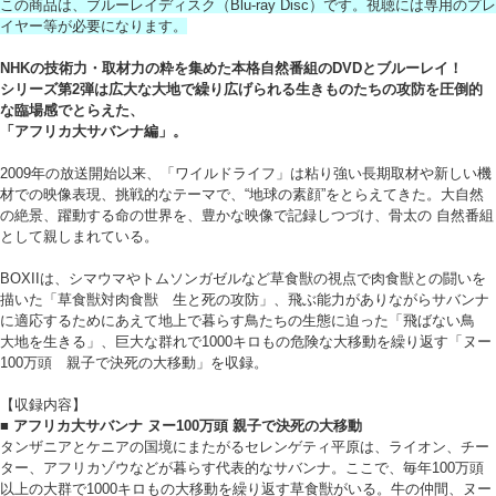
この商品は、ブルーレイディスク（Blu-ray Disc）です。視聴には専用のプレ
イヤー等が必要になります。
NHKの技術力・取材力の粋を集めた本格自然番組のDVDとブルーレイ！
シリーズ第2弾は広大な大地で繰り広げられる生きものたちの攻防を圧倒的
な臨場感でとらえた、
「アフリカ大サバンナ編」。
2009年の放送開始以来、「ワイルドライフ」は粘り強い長期取材や新しい機
材での映像表現、挑戦的なテーマで、“地球の素顔”をとらえてきた。大自然
の絶景、躍動する命の世界を、豊かな映像で記録しつづけ、骨太の 自然番組
として親しまれている。
BOXIIは、シマウマやトムソンガゼルなど草食獣の視点で肉食獣との闘いを
描いた「草食獣対肉食獣 生と死の攻防」、飛ぶ能力がありながらサバンナ
に適応するためにあえて地上で暮らす鳥たちの生態に迫った「飛ばない鳥
大地を生きる」、巨大な群れで1000キロもの危険な大移動を繰り返す「ヌー
100万頭 親子で決死の大移動」を収録。
【収録内容】
■ アフリカ大サバンナ ヌー100万頭 親子で決死の大移動
タンザニアとケニアの国境にまたがるセレンゲティ平原は、ライオン、チー
ター、アフリカゾウなどが暮らす代表的なサバンナ。ここで、毎年100万頭
以上の大群で1000キロもの大移動を繰り返す草食獣がいる。牛の仲間、ヌー