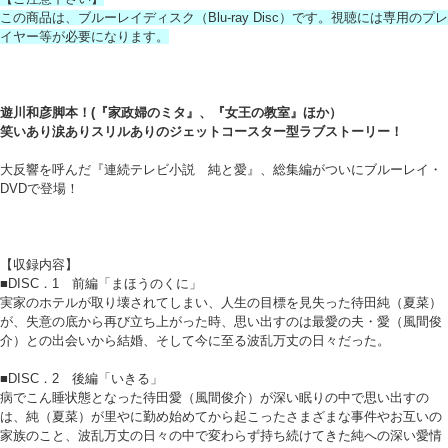
この商品は、ブルーレイディスク（Blu-ray Disc）です。視聴には専用のプレ
イヤー等が必要になります。
遊川和彦脚本！(『家政婦のミタ』、『女王の教室』ほか）
笑いあり涙ありスリルありのジェットコースター型ラブストーリー！
大反響を呼んだ『連続テレビ小説 純と愛』、総集編がついにブルーレイ・
DVDで登場！
【収録内容】
■DISC．1 前編「まほうのくに」
実家のホテルが取り壊されてしまい、人生の目標を見失った待田純（夏菜）
が、失意の底から再び立ち上がった時、思い出すのは最愛の夫・愛（風間俊
介）との出会いから結婚、そして今に至る波乱万丈の日々だった。
■DISC．2 後編「いきる」
病でこん睡状態となった待田愛（風間俊介）が深い眠りの中で思い出すの
は、純（夏菜）が里やに勤め始めてから起こったさまざまな事件やお互いの
家族のこと、波乱万丈の日々の中で変わらず持ち続けてきた純への深い愛情