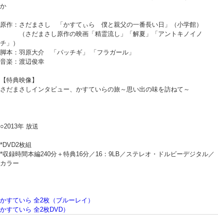
か
原作：さだまさし 「かすてぃら 僕と親父の一番長い日」（小学館）
（さだまさし原作の映画「精霊流し」「解夏」「アントキノイノ
チ」）
脚本：羽原大介 「パッチギ」 「フラガール」
音楽：渡辺俊幸
【特典映像】
さだまさしインタビュー、かすていらの旅～思い出の味を訪ねて～
○2013年 放送
*DVD2枚組
*収録時間本編240分＋特典16分／16：9LB／ステレオ・ドルビーデジタル／
カラー
かすていら 全2枚（ブルーレイ）
かすていら 全2枚DVD）