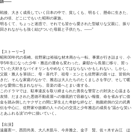
語――
戦後、大きく成長していく日本の中で、貧しくも、明るく、懸命に生きた、
あの頃、どこにでもいた昭和の家族。
明るくて、ちょっと迷惑で、それでも皆から愛された型破りな父親に、振り
回されながらも強く結びついた母親と子供たち。――"
【ストーリー】
昭和30年代の長崎。佐野家は裕福な材木商から一転、事業が行き詰まり、小
学5年生になった少年・雅志の運命も変わった。豪邸から長屋に移り、習っ
ていた大好きなバイオリンもやめなくてはならないかもしれない。しかし、
父親・雅人を筆頭に、母・喜代子、祖母・エンとも佐野家の面々は、皆前向
きだ。そんな家庭のなかで、雅志は大人たちのたくましさを学び、そして暖
かな愛情に包まれながら、音楽の道へとまい進する。
このドラマでは、駐車違反を取り締まられた善良な警官との対決と心温まる
友情、だまされた悪徳不動産屋への徹底的で容赦ない報復、命を省みずに借
金を踏み倒したヤクザとの間に芽生えた奇妙な絆など、抱腹絶倒の父の武勇
伝を中心に、佐野家や故郷の人々の心の交流と少年雅志の成長を“温かな笑い
とあふれる涙”の中に描いていく。
【出演】
遠藤憲一、西田尚美、大八木凱斗、今井雅之、金子 賢、佐々木すみ江 ほ