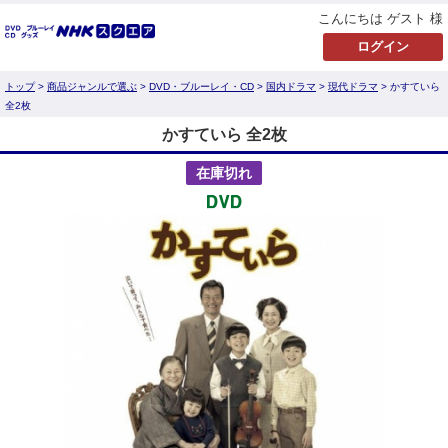
こんにちは ゲスト 様
トップ
>
商品ジャンルで選ぶ
>
DVD・ブルーレイ・CD
>
国内ドラマ
>
現代ドラマ
> かすていら
全2枚
かすていら 全2枚
在庫切れ