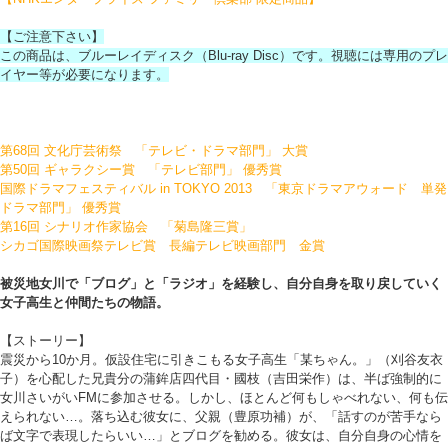
【ご注意下さい】
この商品は、ブルーレイディスク（Blu-ray Disc）です。視聴には専用のプレ
イヤー等が必要になります。
第68回 文化庁芸術祭 「テレビ・ドラマ部門」 大賞
第50回 ギャラクシー賞 「テレビ部門」 優秀賞
国際ドラマフェスティバル in TOKYO 2013 「東京ドラマアウォード 単発
ドラマ部門」 優秀賞
第16回 シナリオ作家協会 「菊島隆三賞」
シカゴ国際映画祭テレビ賞 長編テレビ映画部門 金賞
被災地女川で「ブログ」と「ラジオ」を経験し、自分自身を取り戻していく
女子高生と仲間たちの物語。
【ストーリー】
震災から10か月。仮設住宅に引きこもる女子高生「某ちゃん。」（刈谷友衣
子）を心配した兄貴分の蒲鉾店四代目・國枝（吉田栄作）は、半ば強制的に
女川さいがいFMに参加させる。しかし、ほとんど何もしゃべれない、何も伝
えられない…。落ち込む彼女に、父親（豊原功補）が、「話すのが苦手なら
ば文字で表現したらいい…」とブログを勧める。彼女は、自分自身の心情を