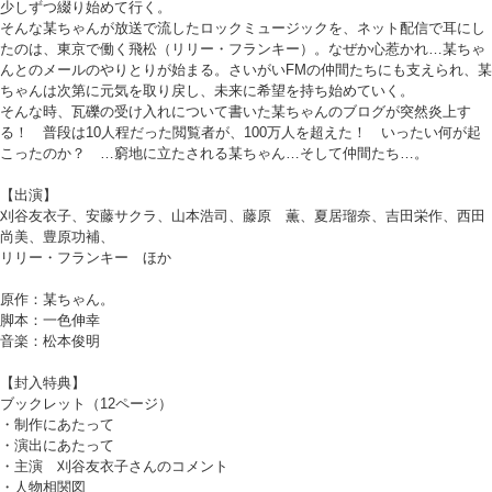
少しずつ綴り始めて行く。
そんな某ちゃんが放送で流したロックミュージックを、ネット配信で耳にし
たのは、東京で働く飛松（リリー・フランキー）。なぜか心惹かれ…某ちゃ
んとのメールのやりとりが始まる。さいがいFMの仲間たちにも支えられ、某
ちゃんは次第に元気を取り戻し、未来に希望を持ち始めていく。
そんな時、瓦礫の受け入れについて書いた某ちゃんのブログが突然炎上す
る！ 普段は10人程だった閲覧者が、100万人を超えた！ いったい何が起
こったのか？ …窮地に立たされる某ちゃん…そして仲間たち…。
【出演】
刈谷友衣子、安藤サクラ、山本浩司、藤原 薫、夏居瑠奈、吉田栄作、西田
尚美、豊原功補、
リリー・フランキー ほか
原作：某ちゃん。
脚本：一色伸幸
音楽：松本俊明
【封入特典】
ブックレット（12ページ）
・制作にあたって
・演出にあたって
・主演 刈谷友衣子さんのコメント
・人物相関図