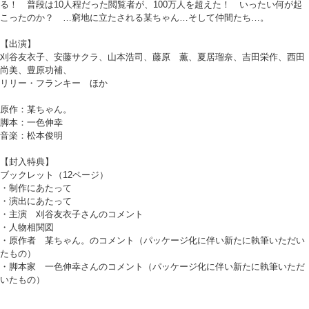
る！ 普段は10人程だった閲覧者が、100万人を超えた！ いったい何が起
こったのか？ …窮地に立たされる某ちゃん…そして仲間たち…。
【出演】
刈谷友衣子、安藤サクラ、山本浩司、藤原 薫、夏居瑠奈、吉田栄作、西田
尚美、豊原功補、
リリー・フランキー ほか
原作：某ちゃん。
脚本：一色伸幸
音楽：松本俊明
【封入特典】
ブックレット（12ページ）
・制作にあたって
・演出にあたって
・主演 刈谷友衣子さんのコメント
・人物相関図
・原作者 某ちゃん。のコメント（パッケージ化に伴い新たに執筆いただい
たもの）
・脚本家 一色伸幸さんのコメント（パッケージ化に伴い新たに執筆いただ
いたもの）