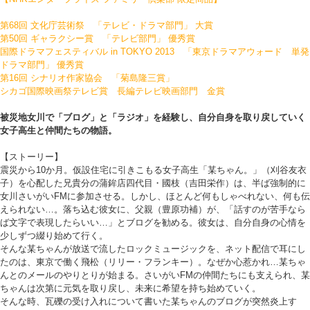
第68回 文化庁芸術祭 「テレビ・ドラマ部門」 大賞
第50回 ギャラクシー賞 「テレビ部門」 優秀賞
国際ドラマフェスティバル in TOKYO 2013 「東京ドラマアウォード 単発
ドラマ部門」 優秀賞
第16回 シナリオ作家協会 「菊島隆三賞」
シカゴ国際映画祭テレビ賞 長編テレビ映画部門 金賞
被災地女川で「ブログ」と「ラジオ」を経験し、自分自身を取り戻していく
女子高生と仲間たちの物語。
【ストーリー】
震災から10か月。仮設住宅に引きこもる女子高生「某ちゃん。」（刈谷友衣
子）を心配した兄貴分の蒲鉾店四代目・國枝（吉田栄作）は、半ば強制的に
女川さいがいFMに参加させる。しかし、ほとんど何もしゃべれない、何も伝
えられない…。落ち込む彼女に、父親（豊原功補）が、「話すのが苦手なら
ば文字で表現したらいい…」とブログを勧める。彼女は、自分自身の心情を
少しずつ綴り始めて行く。
そんな某ちゃんが放送で流したロックミュージックを、ネット配信で耳にし
たのは、東京で働く飛松（リリー・フランキー）。なぜか心惹かれ…某ちゃ
んとのメールのやりとりが始まる。さいがいFMの仲間たちにも支えられ、某
ちゃんは次第に元気を取り戻し、未来に希望を持ち始めていく。
そんな時、瓦礫の受け入れについて書いた某ちゃんのブログが突然炎上す