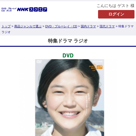
こんにちは ゲスト 様
トップ
>
商品ジャンルで選ぶ
>
DVD・ブルーレイ・CD
>
国内ドラマ
>
現代ドラマ
> 特集ドラマ
ラジオ
特集ドラマ ラジオ