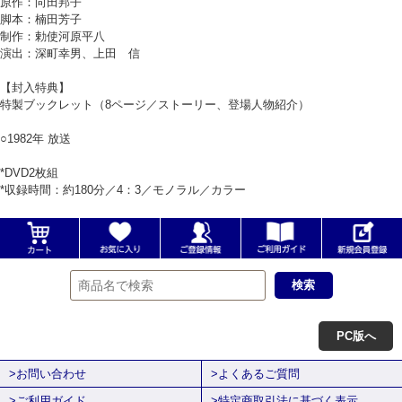
原作：向田邦子
脚本：楠田芳子
制作：勅使河原平八
演出：深町幸男、上田 信
【封入特典】
特製ブックレット（8ページ／ストーリー、登場人物紹介）
○1982年 放送
*DVD2枚組
*収録時間：約180分／4：3／モノラル／カラー
PC版へ
>お問い合わせ
>よくあるご質問
>ご利用ガイド
>特定商取引法に基づく表示