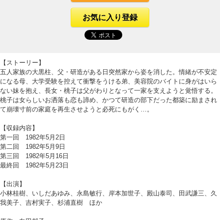
お気に入り登録
【ストーリー】
五人家族の大黒柱、父・研造がある日突然家から姿を消した。情緒が不安定
になる母、大学受験を控えて衝撃をうける弟、美容院のバイトに身がはいら
ない妹を抱え、長女・桃子は父がわりとなって一家を支えようと覚悟する。
桃子は女らしいお洒落も恋も諦め、かつて研造の部下だった都築に励まされ
て崩壊寸前の家庭を再生させようと必死にもがく…。
【収録内容】
第一回 1982年5月2日
第二回 1982年5月9日
第三回 1982年5月16日
最終回 1982年5月23日
【出演】
小林桂樹、いしだあゆみ、永島敏行、岸本加世子、殿山泰司、田武謙三、久
我美子、吉村実子、杉浦直樹 ほか