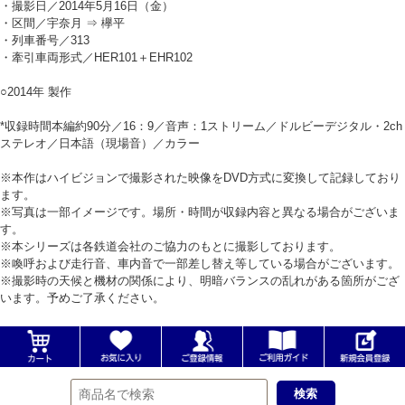
・撮影日／2014年5月16日（金）
・区間／宇奈月 ⇒ 欅平
・列車番号／313
・牽引車両形式／HER101＋EHR102
○2014年 製作
*収録時間本編約90分／16：9／音声：1ストリーム／ドルビーデジタル・2ch
ステレオ／日本語（現場音）／カラー
※本作はハイビジョンで撮影された映像をDVD方式に変換して記録しており
ます。
※写真は一部イメージです。場所・時間が収録内容と異なる場合がございま
す。
※本シリーズは各鉄道会社のご協力のもとに撮影しております。
※喚呼および走行音、車内音で一部差し替え等している場合がございます。
※撮影時の天候と機材の関係により、明暗バランスの乱れがある箇所がござ
います。予めご了承ください。