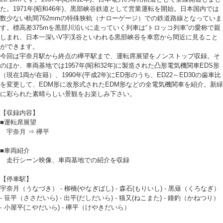
た。1971年(昭和46年)、黒部峡谷鉄道として営業運転を開始。日本国内では
数少ない軌間762mmの特殊狭軌（ナローゲージ）での鉄道路線となっていま
す。標高差375mを黒部川沿いに走っていく列車は“トロッコ列車”の愛称で親
しまれ、日本一深いV字渓谷といわれる黒部峡谷を車窓から間近に見ること
ができます。
今回は宇奈月駅から終点の欅平駅まで、運転席展望をノンストップ収録。そ
のほか、車両基地では1957年(昭和32年)に製造された凸形電気機関車EDS形
（現在1両が在籍）、1990年(平成2年)にED形のうち、ED22～ED30の歯車比
を変更して、EDM形に改形式されたEDM形などの全電気機関車を紹介。新緑
に彩られた素晴らしい景観をお楽しみ下さい。
【収録内容】
■運転席展望
宇奈月 ⇒ 欅平
■車両紹介
走行シーン映像、車両基地での紹介を収録
【停車駅】
宇奈月（うなづき） - 柳橋(やなぎばし) - 森石(もりいし) - 黒薙（くろなぎ）
- 笹平（ささだいら) - 出平(だしだいら) - 猫又(ねこまた) - 鐘釣（かねつり）
- 小屋平(こやだいら) - 欅平（けやきだいら）