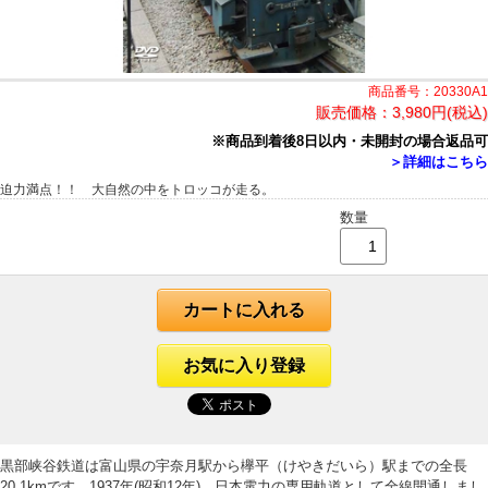
商品番号：20330A1
販売価格：
3,980円(税込)
※商品到着後8日以内・未開封の場合返品可
＞詳細はこちら
迫力満点！！ 大自然の中をトロッコが走る。
数量
カートに入れる
お気に入り登録
黒部峡谷鉄道は富山県の宇奈月駅から欅平（けやきだいら）駅までの全長
20.1kmです。1937年(昭和12年)、日本電力の専用軌道として全線開通しまし