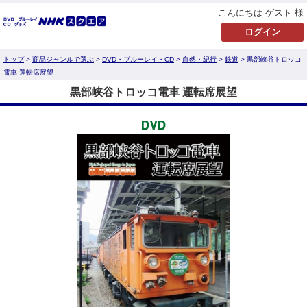
こんにちは ゲスト 様
トップ
>
商品ジャンルで選ぶ
>
DVD・ブルーレイ・CD
>
自然・紀行
>
鉄道
> 黒部峡谷トロッコ
電車 運転席展望
黒部峡谷トロッコ電車 運転席展望