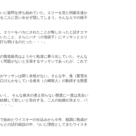
いに疑問を持ち始めていた。エリーを見た同級生達か
を二人に言い出せず隠してしまう。そんなエマの様子
。エリーをバカにされたことが悔しかったと話すエマ
いたこと、さらにハナ（小池栄子）にマッサンとエリ
打ち明けるのだった・・・。
の製造販売はようやく軌道に乗り出していた。そんな
く問題がないと主張するマッサンであったが、これで
がマッサンは聞く余裕がない。そんな中、進（螢雪次
口げんかをしている俊夫（八嶋智人）の動揺する態度
いく。 そんな俊夫の煮え切らない態度に一度は見合い
結婚して欲しいと告白する。二人の結婚が決まり、パ
・・・。
で始めたウイスキーの仕込みから６年、順調に熟成が
らとの試行錯誤の中、ついに理想としてきたウイスキ