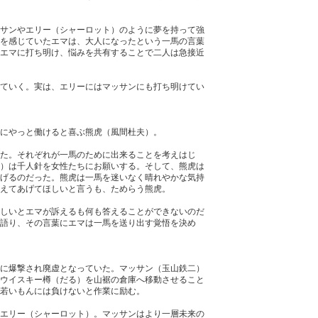
サンやエリー（シャーロット）のように夢を持って強
を感じていたエマは、大人になったという一馬の言葉
エマに打ち明け、悩みを共有することで二人は急接近
ていく。実は、エリーにはマッサンにも打ち明けてい
にやっと働けると喜ぶ熊虎（風間杜夫）。
た。それぞれが一馬のために出来ることを考えはじ
）は千人針を女性たちにお願いする。そして、熊虎は
げるのだった。熊虎は一馬を迷いなく晴れやかな気持
えてあげてほしいと言うも、ためらう熊虎。
しいとエマが訴えるも何も答えることができないのだ
語り、その言葉にエマは一馬を送り出す覚悟を決め
に爆撃され廃虚となっていた。マッサン（玉山鉄二）
ウイスキー樽（だる）を山裾の倉庫へ移動させること
若いもんには負けないと作業に励む。
エリー（シャーロット）。マッサンはより一層未来の