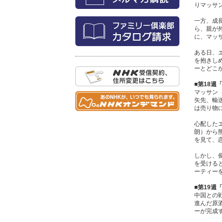
りマッサ
一方、成
ら、親が
に、マッ
ある日、
を抱きし
ーとどこ
■第18週
マッサン
矢先、輸
は売り物
心配した
朗）から
を見て、
しかし、
を受ける
ーティー
■第19週
中国との
進んだ原
ーが完成