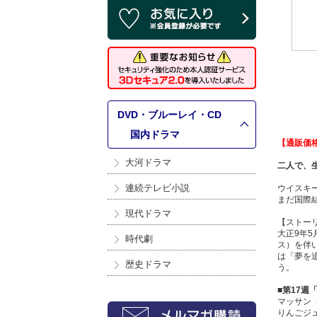
DVD・ブルーレイ・CD
>
国内ドラマ
【通販価
大河ドラマ
二人で、
連続テレビ小説
ウイスキ
まだ国際
現代ドラマ
【ストー
大正9年
時代劇
ス）を伴
は「夢を
歴史ドラマ
う。
■第17週
マッサン
りんごジ