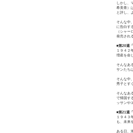
しかし、
希美青）
と評し、
そんな中
に告白す
（シャー
発売され
■第20
１９４２
増産を命
そんなあ
サンたち
そんな中
秀子とす
そんなあ
で帰国す
ッサンや
■第21週
１９４３
も、未来
ある日、