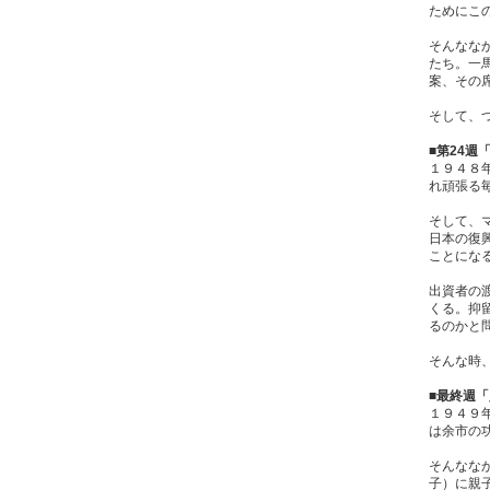
ためにこ
そんなな
たち。一
案、その
そして、
■第24週
１９４８
れ頑張る
そして、
日本の復
ことにな
出資者の
くる。抑
るのかと
そんな時
■最終週
１９４９
は余市の
そんなな
子）に親