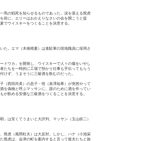
一馬の戦死を知らせるものであった。涙を湛える熊虎
を前に、エリーはおかえりなさいの会を開こうと提
麦でウイスキーをつくることを決意する。
いた。エマ（木南晴夏）は進駐軍の現地職員に採用さ
ードウカ」を開発し、ウイスキーで人々の傷をいやし
者たちを一時的に工場で預かり仕事も手伝ってもらう
付けず、うまそうに三級酒を飲むのだった。
子（西田尚美）の息子・悟（泉澤祐希）が突然やって
酒を偽物と呼ぶマッサンに、誰のために酒を作ってい
もが飲める安価な三級酒をつくることを決意する。
唄」は安くてうまいと大評判、マッサン（玉山鉄二）
、熊虎（風間杜夫）は大反対。しかし、ハナ（小池栄
た熊虎は、会津の町を案内すると言って俊夫たちと旅