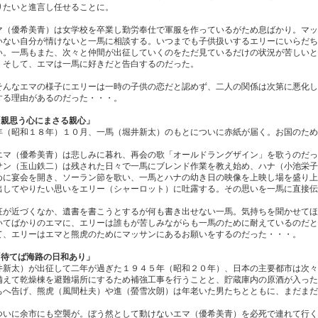
りたいと進言し任せることに。
マ（優希美青）は女学校を卒業し勤労奉仕で軍服を作っているがため息ばかり。マッ
いない自分が情けないと一馬に相談する。いつまでも子供扱いするエリーにいらだち
い。一馬もまた、次々と仲間が出征していくのをただ見ているだけの状況が苦しいと
。そして、エマは一馬に好きだと告白するのだった。
そんなエマの様子にエリーは一時の子供の恋だと認めず、二人の関係は次第に悪化し
する理由があるのだった・・・。
「親思う心にまさる親心」
年（昭和１８年）１０月、一馬（堀井新太）のもとについに赤紙が届く。お国のため
エマ（優希美青）は悲しみに暮れ、再会の歌「オールドラングザイン」を歌うのだっ
サン（玉山鉄二）は残された日々で一馬にブレンド作業を教え始め、ハナ（小池栄子
めに宴会を開き、ソーラン節を歌い、一馬とハナの幼き日の映像を上映し場を盛り上
出してやりたい思いをエリー（シャーロット）に吐露する。その思いを一馬に直接伝
征が近づくなか、遺書を書こうとするが何も書き出せない一馬。気持ちを聞かせてほ
いてばかりのエマに、エリーは誰もが苦しみながらも一馬のために耐えているのだと
て、エリーはエマと熊虎のためにマッサンにあるお願いをするのだった・・・。
「待てば海路の日和あり」
井新太）が出征して二年が過ぎた１９４５年（昭和２０年）、日本の主要都市は次々
備えて乾燥棟を避難場所にするため補強工事を行うことと、貯蔵庫内の原酒が入った
ちへ告げ、熊虎（風間杜夫）や進（螢雪次朗）は年老いた男たちとともに、まだまだ
ついに余市にも空襲が。ぼう然として動けないエマ（優希美青）を必死で連れて行く