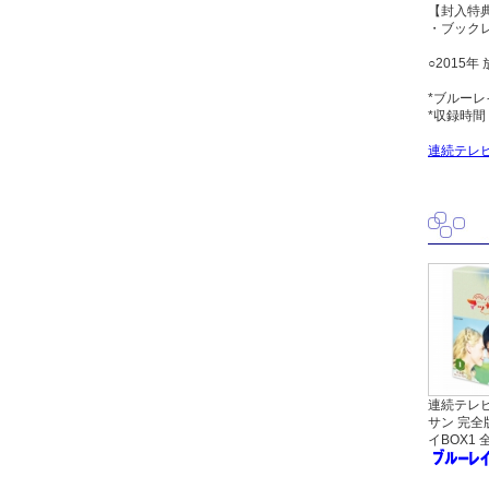
【封入特
・ブック
○2015年
*ブルーレ
*収録時間
連続テレ
連続テレビ
サン 完全
イBOX1