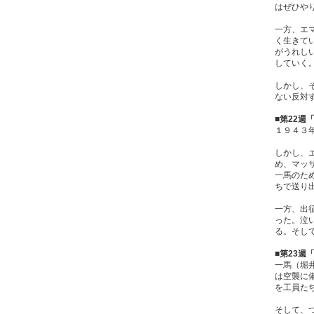
はぜひや
一方、エ
く生きて
がうれし
していく
しかし、
ない反対
■第22週
１９４３
しかし、
め、マッ
一馬のた
ちで送り
一方、出
った。泣
る。そし
■第23週
一馬（堀
は空襲に
を工員た
そして、