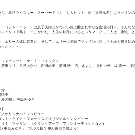
たち、本格ウイスキー「スーパードウカ」も大ヒット。悟（泉澤祐希）はマッサンの
リー（シャーロット）は息子夫婦とかわいい孫に囲まれ幸せな生活の日々。そんなな
のマイク（中島トニー）がいた。人生の岐路にいるというマイクに二人は「挑戦」と
か、エリーの体に異変が。そして、エリーは英語でマッサンに向けた手紙を書き始め
あった・・・。
、シャーロット・ケイト・フォックス
、濱田マリ、早見あかり、西田尚美、前田 吟、西川きよし、泉ピン子、堤 真一 ほ
大介
貴晴美
「麦の唄」 中島みゆき
像】
二／オリジナルインタビュー
ロット・ケイト・フォックス／オリジナルインタビュー
とう！「マッサン」（クランクアップ・ファンミーティングなど）
 / 中島みゆき」（第６５回NHK紅白歌合戦より）