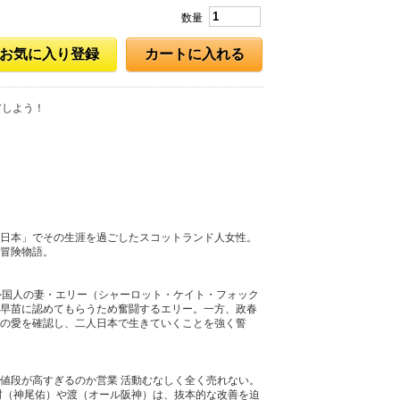
数量
お気に入り登録
カートに入れる
アしよう！
日本」でその生涯を過ごしたスコットランド人女性。
冒険物語。
外国人の妻・エリー（シャーロット・ケイト・フォック
早苗に認めてもらうため奮闘するエリー。一方、政春
の愛を確認し、二人日本で生きていくことを強く誓
値段が高すぎるのか営業 活動むなしく全く売れない。
村（神尾佑）や渡（オール阪神）は、抜本的な改善を迫