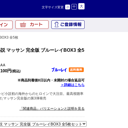
大
中
文字サイズ変更
小
OX3 全5枚
 マッサン 完全版 ブルーレイBOX3 全5
6AA
,100円
(税込)
※商品到着後8日以内・未開封の場合返品可
＞詳細はこちら
レビ小説初の海外からのヒロインで大注目。最高視聴率
したマッサン完全版の第3弾発売
「関連商品」バリエーションと説明を見る