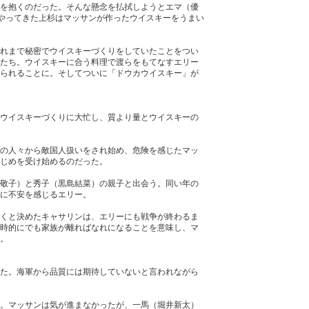
を抱くのだった。そんな懸念を払拭しようとエマ（優
とやってきた上杉はマッサンが作ったウイスキーをうまい
れまで秘密でウイスキーづくりをしていたことをつい
たち。ウイスキーに合う料理で渡らをもてなすエリー
られることに。そしてついに「ドウカウイスキー」が
ウイスキーづくりに大忙し、質より量とウイスキーの
の人々から敵国人扱いをされ始め、危険を感じたマッ
じめを受け始めるのだった。
敬子）と秀子（黒島結菜）の親子と出会う。同い年の
に不安を感じるエリー。
くと決めたキャサリンは、エリーにも戦争が終わるま
時的にでも家族が離ればなれになることを意味し、マ
。
た。海軍から品質には期待していないと言われながら
。マッサンは気が進まなかったが、一馬（堀井新太）