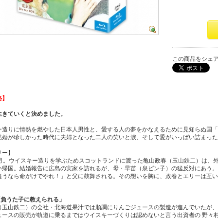
この商品をシェ
格】
生きていくと決めました。
ー造りに情熱を燃やした日本人男性と、愛する人の夢をかなえるために見知らぬ国「
結婚が珍しかった時代に夫婦となった二人の笑いと涙、そして愛がいっぱい詰まった
リー】
5月。ウイスキー造りを学ぶためスコットランドに渡った亀山政春（玉山鉄二）は、
い帰国。結婚報告に広島の実家を訪れるが、母・早苗（泉ピン子）の猛反対にあう。
追うなら命がけでやれ！」と父に鼓舞される。その想いを胸に、政春とエリーは互い
「負うた子に教えられる」
（玉山鉄二）の会社・北海道果汁では順調にりんごジュースの製造が進んでいたが、
ュースの販売が軌道に乗るまではウイスキーづくりは認めないと言う出資者の 野々