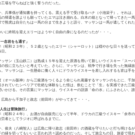
の工場を守らねばと強く誓うのだった。
か、兵事係が通知書を持ってくる。震える手で受け取るハナ（小池栄子）。それは、
馬の帰還を誰よりも願っていたエマは泣き崩れる。白木の箱となって帰ってきた一馬
席で熊虎は自分たちは一馬の分まで生きようと語り、マッサンは一馬が遺してくれた
ついに終戦を迎えエリーはようやく自由の身になるのだったが・・・。
「一念岩をも通す」
年（昭和２３年）、５２歳となったエリー（シャーロット）は穏やかな日々を送って
毎日。
マッサン（玉山鉄二）は熟成１５年を迎えた原酒を用いて新しいウイスキー「スーパ
興の役に立ちたいと考えていた。さらに、マッサンは、戦争で行き場を失った無縁故
る。マッサンは、一生懸命に働く人々にドウカウイスキーを差し入れするも皆は手を
渡（オール阪神）から三級酒をつくるよう命じられ葛藤するマッサンのもとに、千加
留されていたシベリアで壮絶な体験をした悟は、飲むことで「生」を実感できた三級
問いかける。その言葉にマッサンは、ウイスキーの語源「命の水」にふさわしい、誰
、広島から千加子と政志（前田吟）がやってきて・・・。
「人生は冒険旅行」
年（昭和２４年）、お酒が自由販売になって半年、ドウカの三級ウイスキー「余市の
功労者としてラジオに呼ばれるまでに。
か、俊夫（八嶋智人）は広島に帰り政志（前田吟）の酒蔵を守りたいと打ち明けるが
子の縁を切ってもいいと言われ渋々認めるのだった。そして旅立ちの日、旅姿で現れ