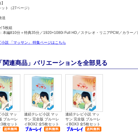
典】
レット（27ページ）
 放送
イ5枚組
：本編810分＋特典35分／1920×1080i Full HD／ステレオ・リニアPCM／カ
ビ小説 「マッサン」 特集ページはこちら
「関連商品」バリエーションを全部見る
小説 マッ
連続テレビ小説 マッ
連続テレビ小説 マッ
版 ブルーレ
サン 完全版 ブルーレ
サン 完全版 ブルーレ
 全3枚セット
イBOX2 全5枚セット
イBOX3 全5枚セット