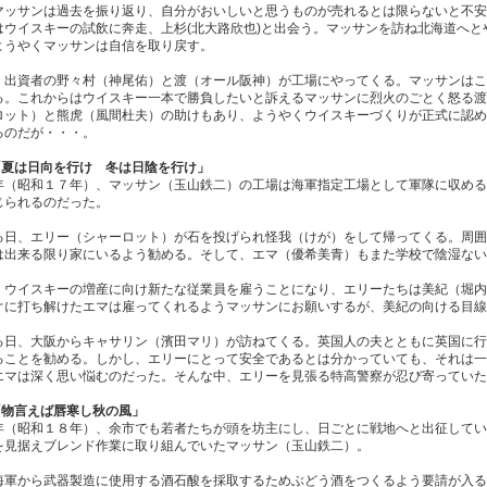
マッサンは過去を振り返り、自分がおいしいと思うものが売れるとは限らないと不安
はウイスキーの試飲に奔走、上杉(北大路欣也)と出会う。マッサンを訪ね北海道へ
ようやくマッサンは自信を取り戻す。
、出資者の野々村（神尾佑）と渡（オール阪神）が工場にやってくる。マッサンはこ
る。これからはウイスキー一本で勝負したいと訴えるマッサンに烈火のごとく怒る渡
ロット）と熊虎（風間杜夫）の助けもあり、ようやくウイスキーづくりが正式に認め
るのだが・・・。
週「夏は日向を行け 冬は日陰を行け」
年（昭和１７年）、マッサン（玉山鉄二）の工場は海軍指定工場として軍隊に収める
じられるのだった。
る日、エリー（シャーロット）が石を投げられ怪我（けが）をして帰ってくる。周囲
は出来る限り家にいるよう勧める。そして、エマ（優希美青）もまた学校で陰湿ない
、ウイスキーの増産に向け新たな従業員を雇うことになり、エリーたちは美紀（堀内
ぐに打ち解けたエマは雇ってくれるようマッサンにお願いするが、美紀の向ける目線
る日、大阪からキャサリン（濱田マリ）が訪ねてくる。英国人の夫とともに英国に行
ることを勧める。しかし、エリーにとって安全であるとは分かっていても、それは一
エマは深く思い悩むのだった。そんな中、エリーを見張る特高警察が忍び寄っていた
「物言えば唇寒し秋の風」
年（昭和１８年）、余市でも若者たちが頭を坊主にし、日ごとに戦地へと出征してい
を見据えブレンド作業に取り組んでいたマッサン（玉山鉄二）。
海軍から武器製造に使用する酒石酸を採取するためぶどう酒をつくるよう要請が入る