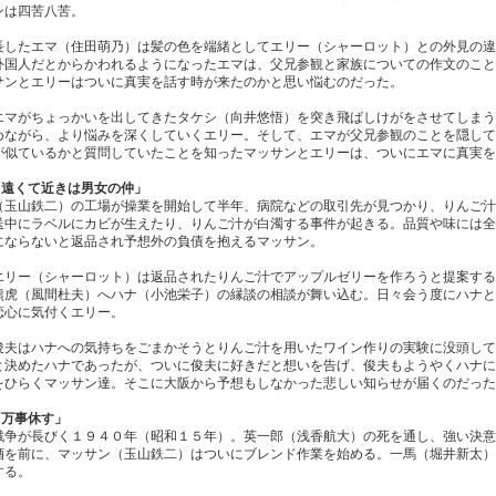
ンは四苦八苦。
長したエマ（住田萌乃）は髪の色を端緒としてエリー（シャーロット）との外見の違
外国人だとからかわれるようになったエマは、父兄参観と家族についての作文のこと
サンとエリーはついに真実を話す時が来たのかと思い悩むのだった。
エマがちょっかいを出してきたタケシ（向井悠悟）を突き飛ばしけがをさせてしまう
めながら、より悩みを深くしていくエリー。そして、エマが父兄参観のことを隠して
が似ているかと質問していたことを知ったマッサンとエリーは、ついにエマに真実を
「遠くて近きは男女の仲」
（玉山鉄二）の工場が操業を開始して半年、病院などの取引先が見つかり、りんご汁
送中にラベルにカビが生えたり、りんご汁が白濁する事件が起きる。品質や味には全
にならないと返品され予想外の負債を抱えるマッサン。
エリー（シャーロット）は返品されたりんご汁でアップルゼリーを作ろうと提案する
熊虎（風間杜夫）へハナ（小池栄子）の縁談の相談が舞い込む。日々会う度にハナと
恋心に気付くエリー。
俊夫はハナへの気持ちをごまかそうとりんご汁を用いたワイン作りの実験に没頭して
と決めたハナであったが、ついに俊夫に好きだと想いを告げ、俊夫もようやくハナに
をひらくマッサン達。そこに大阪から予想もしなかった悲しい知らせが届くのだった
「万事休す」
戦争が長びく１９４０年（昭和１５年）。英一郎（浅香航大）の死を通し、強い決意
酒を前に、マッサン（玉山鉄二）はついにブレンド作業を始める。一馬（堀井新太）
する。