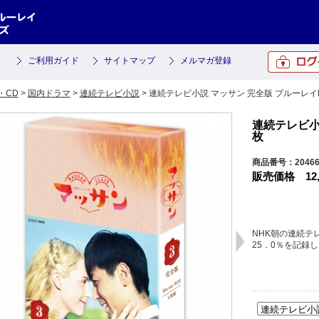
ご利用ガイド
サイトマップ
メルマガ登録
・CD
>
国内ドラマ
>
連続テレビ小説
> 連続テレビ小説 マッサン 完全版 ブルーレイB
連続テレビ小説
枚
商品番号：2046
販売価格
12
NHK朝の連続テ
25．0％を記録