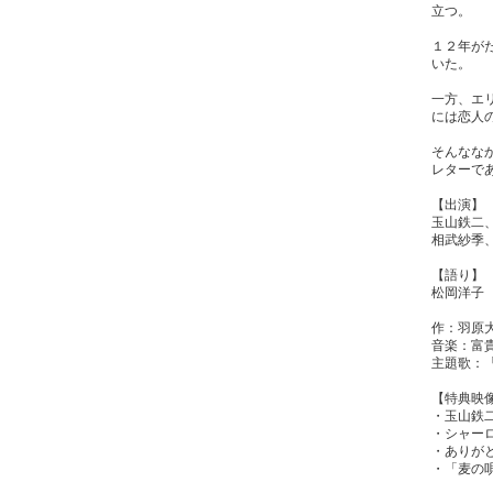
立つ。
１２年が
いた。
一方、エ
には恋人
そんなな
レターで
【出演】
玉山鉄二
相武紗季
【語り】
松岡洋子
作：羽原
音楽：富
主題歌：
【特典映
・玉山鉄
・シャー
・ありが
・「麦の唄