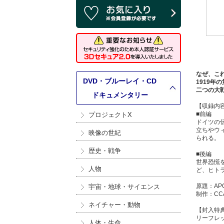
なぜ、こ
DVD・ブルーレイ・CD
1919
二つの大
>
ドキュメンタリー
【収録内
■前編
プロジェクトX
ドイツの
立ちやウ
映像の世紀
られる。
歴史・戦争
■後編
世界恐慌
人物
ど、ヒト
原題：APO
宇宙・地球・サイエンス
制作：CC&
ネイチャー・動物
【封入特
リーフレ
人体・生命