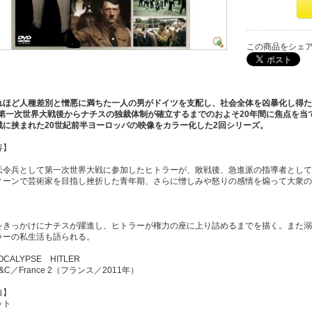
この商品をシェ
れほど人種差別と憎悪に満ちた一人の男がドイツを支配し、社会全体を凶暴化し得た
年の第一次世界大戦後からナチスの独裁体制が確立するまでのおよそ20年間に焦点を当
戦に挟まれた20世紀前半ヨーロッパの映像をカラー化した2回シリーズ。
容】
伝令兵として第一次世界大戦に参加したヒトラーが、敗戦後、急進派の指導者として登
ィーンで芸術家を目指し挫折した青年期、さらに憎しみや怒りの感情を煽って大衆の
をきっかけにナチスが躍進し、ヒトラーが権力の座に上り詰めるまでを描く。また溺
ラーの私生活も語られる。
CALYPSE HITLER
C／France 2（フランス／2011年）
典】
ット