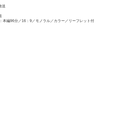
 放送
組
：本編96分／16：9／モノラル／カラー／リーフレット付