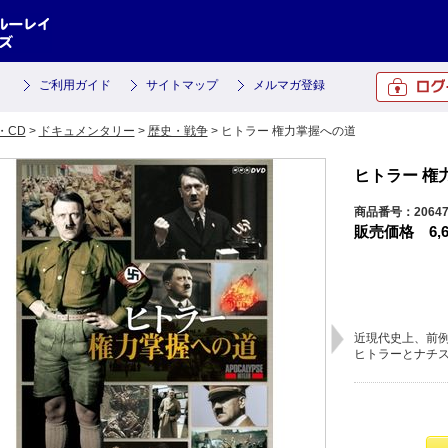
ご利用ガイド
サイトマップ
メルマガ登録
・CD
>
ドキュメンタリー
>
歴史・戦争
> ヒトラー 権力掌握への道
ヒトラー 権
商品番号：2064
販売価格
6,
近現代史上、前
ヒトラーとナチ