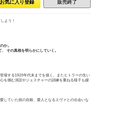
お気に入り登録
販売終了
アしよう！
のか。
て、 その真相を明らかにしていく。
場する1920年代末までを描く。またヒトラーの生い
心を掴む演説やジェスチャーの訓練を重ねる様子も綴
愛していた姪の自殺、愛人となるエヴァとの出会いな