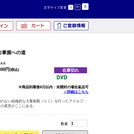
大
中
文字サイズ変更
小
力掌握への道
7AA
600円
(税込)
在庫切れ
※商品到着後8日以内・未開封の場合返品可
＞詳細はこちら
例のない組織的な大量殺戮（りく）を行ったアドルフ・
スの真実がここにある。
数量