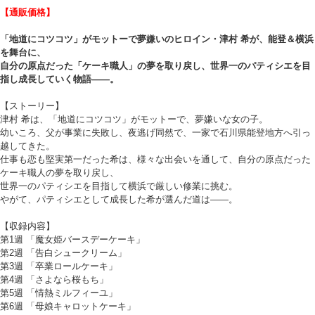
【通販価格】
「地道にコツコツ」がモットーで夢嫌いのヒロイン・津村 希が、能登＆横浜
を舞台に、
自分の原点だった「ケーキ職人」の夢を取り戻し、世界一のパティシエを目
指し成長していく物語――。
【ストーリー】
津村 希は、「地道にコツコツ」がモットーで、夢嫌いな女の子。
幼いころ、父が事業に失敗し、夜逃げ同然で、一家で石川県能登地方へ引っ
越してきた。
仕事も恋も堅実第一だった希は、様々な出会いを通して、自分の原点だった
ケーキ職人の夢を取り戻し、
世界一のパティシエを目指して横浜で厳しい修業に挑む。
やがて、パティシエとして成長した希が選んだ道は――。
【収録内容】
第1週 「魔女姫バースデーケーキ」
第2週 「告白シュークリーム」
第3週 「卒業ロールケーキ」
第4週 「さよなら桜もち」
第5週 「情熱ミルフィーユ」
第6週 「母娘キャロットケーキ」