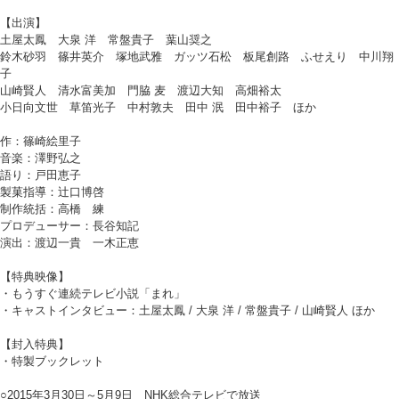
【出演】
土屋太鳳 大泉 洋 常盤貴子 葉山奨之
鈴木砂羽 篠井英介 塚地武雅 ガッツ石松 板尾創路 ふせえり 中川翔
子
山崎賢人 清水富美加 門脇 麦 渡辺大知 高畑裕太
小日向文世 草笛光子 中村敦夫 田中 泯 田中裕子 ほか
作：篠崎絵里子
音楽：澤野弘之
語り：戸田恵子
製菓指導：辻口博啓
制作統括：高橋 練
プロデューサー：長谷知記
演出：渡辺一貴 一木正恵
【特典映像】
・もうすぐ連続テレビ小説「まれ」
・キャストインタビュー：土屋太鳳 / 大泉 洋 / 常盤貴子 / 山崎賢人 ほか
【封入特典】
・特製ブックレット
○2015年3月30日～5月9日 NHK総合テレビで放送