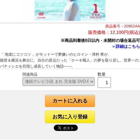
商品番号：20952AA
販売価格：
12,100円(税込)
※商品到着後8日以内・未開封の場合返品可
＞詳細はこちら
「 地道にコツコツ 」がモットーで夢嫌いのヒロイン・津村 希が、
能登＆横浜を舞台に、自分の原点だった「ケーキ職人」の夢を取り戻し、世界一の
パティシエを目指し成長していく物語――。
数量
関連商品
カートに入れる
お気に入り登録