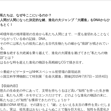
私たちは、なぜ今ここにいるのか？
人間が人間になった決定的な鍵、進化の大ジャンプ「大躍進」をDNAからひ
もとく！
40億年前の地球最初の生命から私たち人間にまで、一度も途切れることなく
つながっている命の記録、DNA。
その中には私たちの祖先にあたる古代生物たちの確かな"痕跡"が残されてい
る。
想像を絶する大絶滅を乗り越えて、進化の大躍進を遂げてきた"私たちの物
語"とは？
はるかな時を超えた進化の物語を高精細なCGで描き出す。
☆番組ナビゲーターはNHKスペシャル初登場の新垣結衣
☆国立科学博物館にて特別展「生命大躍進」開催(2015年7月7日～10月4日)
【収録内容】
悠久の生命史の中にあって、文明を持ちうるほど高い"知性"を持った生き物
は、私たち人間・ホモサピエンスだけです。どのような進化の物語の末に、
私たちはこの"知性"を獲得できたのでしょうか？
最新のDNA 研究は、その謎をとく『鍵』ともいえる太古の事件を見いだしま
した。実は、祖先達はおもいもよらぬことで脳を巨大化し、知性を高度化さ