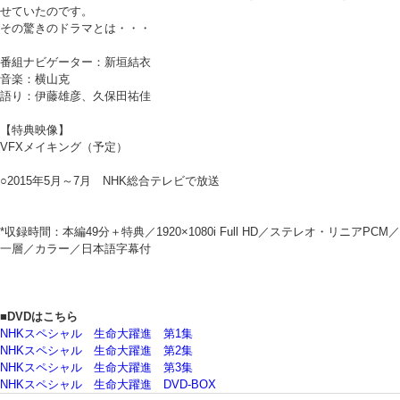
せていたのです。
その驚きのドラマとは・・・
番組ナビゲーター：新垣結衣
音楽：横山克
語り：伊藤雄彦、久保田祐佳
【特典映像】
VFXメイキング（予定）
○2015年5月～7月 NHK総合テレビで放送
*収録時間：本編49分＋特典／1920×1080i Full HD／ステレオ・リニアPCM／
一層／カラー／日本語字幕付
■DVDはこちら
NHKスペシャル 生命大躍進 第1集
NHKスペシャル 生命大躍進 第2集
NHKスペシャル 生命大躍進 第3集
NHKスペシャル 生命大躍進 DVD-BOX