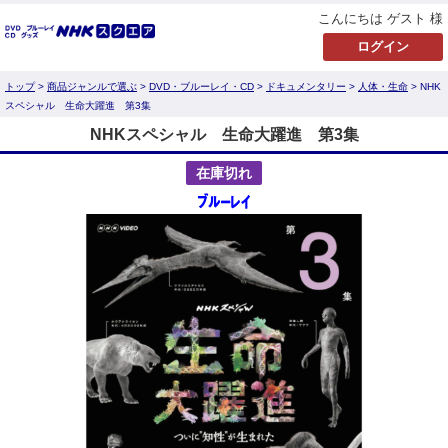
こんにちは ゲスト 様
トップ
>
商品ジャンルで選ぶ
>
DVD・ブルーレイ・CD
>
ドキュメンタリー
>
人体・生命
> NHK
スペシャル 生命大躍進 第3集
NHKスペシャル 生命大躍進 第3集
在庫切れ