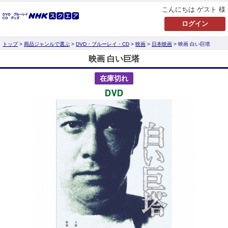
こんにちは ゲスト 様
トップ
>
商品ジャンルで選ぶ
>
DVD・ブルーレイ・CD
>
映画
>
日本映画
> 映画 白い巨塔
映画 白い巨塔
在庫切れ