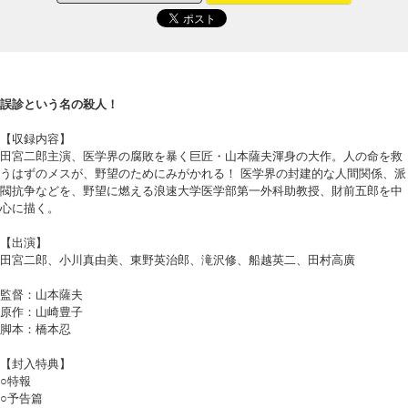
誤診という名の殺人！
【収録内容】
田宮二郎主演、医学界の腐敗を暴く巨匠・山本薩夫渾身の大作。人の命を救
うはずのメスが、野望のためにみがかれる！ 医学界の封建的な人間関係、派
閥抗争などを、野望に燃える浪速大学医学部第一外科助教授、財前五郎を中
心に描く。
【出演】
田宮二郎、小川真由美、東野英治郎、滝沢修、船越英二、田村高廣
監督：山本薩夫
原作：山崎豊子
脚本：橋本忍
【封入特典】
○特報
○予告篇