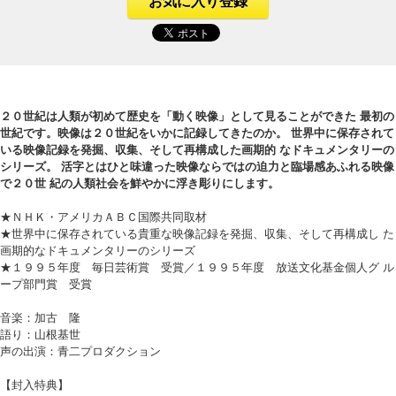
お気に入り登録
２０世紀は人類が初めて歴史を「動く映像」として見ることができた 最初の
世紀です。映像は２０世紀をいかに記録してきたのか。 世界中に保存されて
いる映像記録を発掘、収集、そして再構成した画期的 なドキュメンタリーの
シリーズ。 活字とはひと味違った映像ならではの迫力と臨場感あふれる映像
で２０世 紀の人類社会を鮮やかに浮き彫りにします。
★ＮＨＫ・アメリカＡＢＣ国際共同取材
★世界中に保存されている貴重な映像記録を発掘、収集、そして再構成し た
画期的なドキュメンタリーのシリーズ
★１９９５年度 毎日芸術賞 受賞／１９９５年度 放送文化基金個人グ ル
ープ部門賞 受賞
音楽：加古 隆
語り：山根基世
声の出演：青二プロダクション
【封入特典】