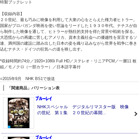
特製ブックレット
【収録内容】
２０世紀、最も巧みに映像を利用して大衆の心をとらえた権力者ヒトラー。
国家がプロパガンダ映画を使い世論をリードした１９３０年代。ナチスが自
ら制作した映像を通して、ヒトラーが熱狂的支持を得た背景や戦術を探る。
大恐慌からの再建に苦しむアメリカ、資本主義社会への優越性を宣言するソ
連、満州国の建設に踏み出した日本の姿を織り込みながら世界を戦争に巻き
込むナチス・ドイツの狂気への道を映し出す。
*収録時間約74分／1920×1080i Full HD／ステレオ・リニアPCM／一層11 枚
組／モノクロ（一部カラー）／日本語字幕付
○2015年9月 NHK BS1で放送
「関連商品」バリーション表
NHKスペシャル デジタルリマスター版 映像
の世紀 第１集 ２０世紀の幕開...