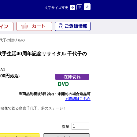
大
中
文字サイズ変更
小
千代子の贈りもの
歌手生活40周年記念リサイタル 千代子の
A1
400円
(税込)
在庫切れ
※商品到着後8日以内・未開封の場合返品可
＞詳細はこちら
！映像で甦る島倉千代子、夢のステージ！
数量