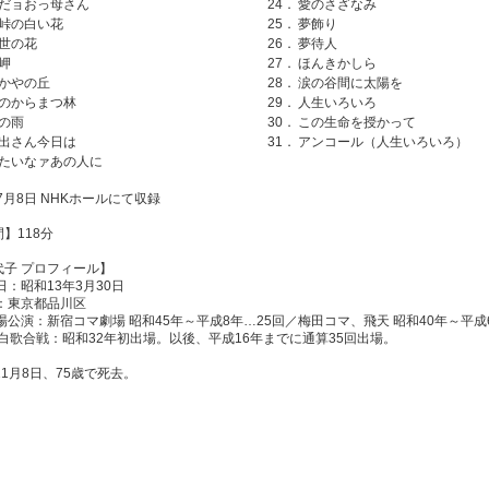
だョおっ母さん
24．
愛のさざなみ
峠の白い花
25．
夢飾り
世の花
26．
夢待人
岬
27．
ほんきかしら
かやの丘
28．
涙の谷間に太陽を
のからまつ林
29．
人生いろいろ
の雨
30．
この生命を授かって
出さん今日は
31．
アンコール（人生いろいろ）
たいなァあの人に
年7月8日 NHKホールにて収録
】118分
代子 プロフィール】
日：昭和13年3月30日
地：東京都品川区
場公演：新宿コマ劇場 昭和45年～平成8年…25回／梅田コマ、飛天 昭和40年～平成6
紅白歌合戦：昭和32年初出場。以後、平成16年までに通算35回出場。
11月8日、75歳で死去。