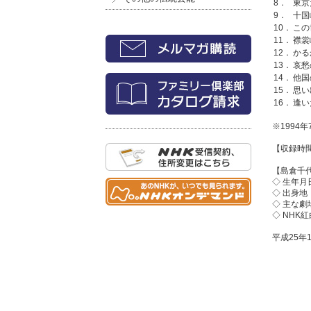
8．
東京
9．
十国
10．
この
11．
襟裳
12．
かる
13．
哀愁
14．
他国
15．
思い
16．
逢い
※1994
【収録時間
【島倉千
◇ 生年月
◇ 出身
◇ 主な劇
◇ NHK
平成25年