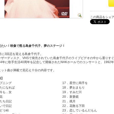
この商品をシェ
見たい！映像で甦る島倉千代子、夢のステージ！
1月に3回忌を迎える島倉千代子。
ーザーディスク、VHSで発売されていた島倉千代子のライブビデオの中から選りすぐ
94年に歌手生活40周年を記念して開催されたNHKホールでのコンサートと、199
ヒット曲が満載で見応え十分の内容です。
容】
プニング
17．
星空に両手を
たになれば
18．
夢おまもり
今も…女
19．
すみだ川
花
20．
新妻鏡
たち日記
21．
残月
いで日記
22．
花散る下田
どう峠
23．
恋しているんだもん