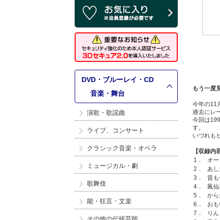
DVD・ブルーレイ・CD
もう一度
>
音楽・舞台
今年の1
過去にレ
演歌・歌謡曲
今回は19
す。
ライブ、コンサート
いづれも
クラシック音楽・オペラ
【収録内
1．
オー
ミュージカル・劇
2．
あし
3．
昔も
歌舞伎
4．
鳳仙
5．
から
能・狂言・文楽
6．
おも
7．
りん
その他の伝統芸能