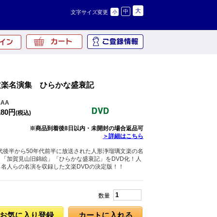
大
中
文字サイズ変更
小
文楽名演集 ひらかな盛衰記
2AA
180円
(税込)
※商品到着後8日以内・未開封の場合返品可
＞詳細はこちら
年代後半から50年代前半に放送された人形浄瑠璃文楽の名
「加賀見山旧錦絵」「ひらかな盛衰記」をDVD化！人
名人らの名演を収録した文楽DVDの決定版！！
数量
お気に入り登録
カートに入れる