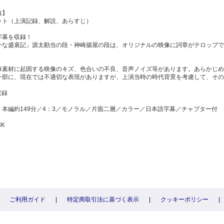
典】
ット（上演記録、解説、あらすじ）
字幕を収録！
かな盛衰記」源太勘当の段・神崎揚屋の段は、オリジナルの映像に詞章がテロップで
像素材に起因する映像のキズ、色合いの不良、音声ノイズ等があります。あらかじめ
一部に、現在では不適切な表現がありますが、上演当時の時代背景を考慮して、その
収録
：本編約149分／4：3／モノラル／片面二層／カラー／日本語字幕／チャプター付
HK
ご利用ガイド
|
特定商取引法に基づく表示
|
クッキーポリシー
|