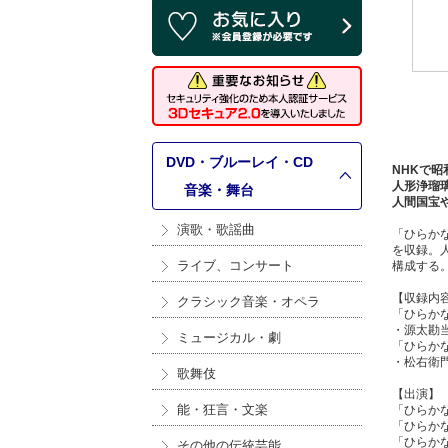
DVD・ブルーレイ・CD
NHKで昭
人形浄瑠
>
音楽・舞台
人間国宝
演歌・歌謡曲
「ひらか
を収録。
ライブ、コンサート
構成する
【収録内
クラシック音楽・オペラ
「ひらかな
・源太勘
ミュージカル・劇
「ひらかな
・松右衛
歌舞伎
【出演】
能・狂言・文楽
「ひらか
「ひらか
「ひらか
その他の伝統芸能