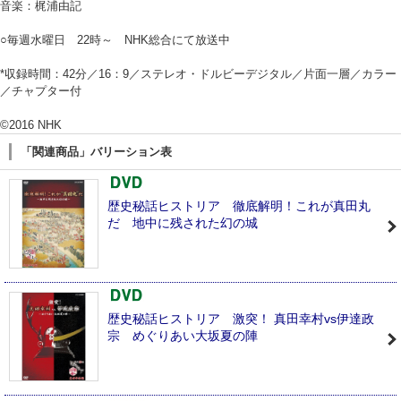
音楽：梶浦由記
○毎週水曜日 22時～ NHK総合にて放送中
*収録時間：42分／16：9／ステレオ・ドルビーデジタル／片面一層／カラー
／チャプター付
©2016 NHK
「関連商品」バリーション表
歴史秘話ヒストリア 徹底解明！これが真田丸
だ 地中に残された幻の城
歴史秘話ヒストリア 激突！ 真田幸村vs伊達政
宗 めぐりあい大坂夏の陣