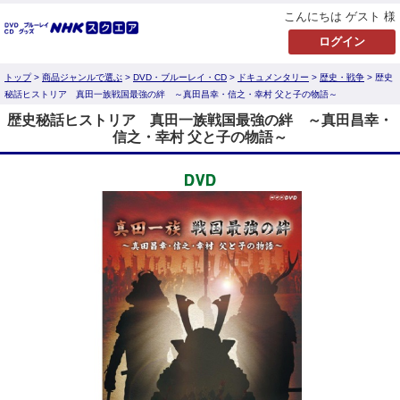
こんにちは ゲスト 様
トップ
>
商品ジャンルで選ぶ
>
DVD・ブルーレイ・CD
>
ドキュメンタリー
>
歴史・戦争
> 歴史
秘話ヒストリア 真田一族戦国最強の絆 ～真田昌幸・信之・幸村 父と子の物語～
歴史秘話ヒストリア 真田一族戦国最強の絆 ～真田昌幸・
信之・幸村 父と子の物語～