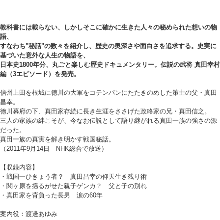
教科書には載らない、しかしそこに確かに生きた人々の秘められた想いの物
語、
すなわち"秘話"の数々を紹介し、歴史の奥深さや面白さを追求する。史実に
基づいた意外な人生の物語を、
日本史1800年分、丸ごと楽しむ歴史ドキュメンタリー。伝説の武将 真田幸村
編（3エピソード）を発売。
信州上田を根城に徳川の大軍をコテンパンにたたきのめした策士の父・真田
昌幸。
徳川幕府の下、真田家存続に長き生涯をささげた政略家の兄・真田信之。
三人の家族の絆こそが、今なお伝説として語り継がれる真田一族の強さの源
だった。
真田一族の真実を解き明かす戦国秘話。
（2011年9月14日 NHK総合で放送）
【収録内容】
・戦国一ひきょう者？ 真田昌幸の仰天生き残り術
・関ヶ原を揺るがせた親子ゲンカ？ 父と子の別れ
・真田家を背負った長男 涙の60年
案内役：渡邊あゆみ