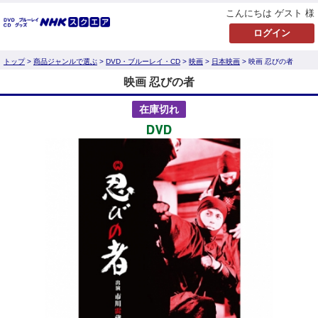
こんにちは ゲスト 様
トップ
>
商品ジャンルで選ぶ
>
DVD・ブルーレイ・CD
>
映画
>
日本映画
> 映画 忍びの者
映画 忍びの者
在庫切れ