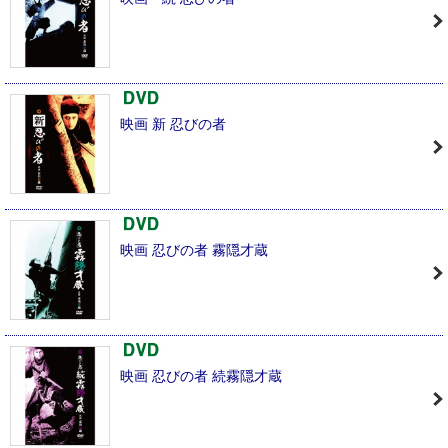
映画 新 忍びの者
映画 忍びの者 霧隠才蔵
映画 忍びの者 続霧隠才蔵