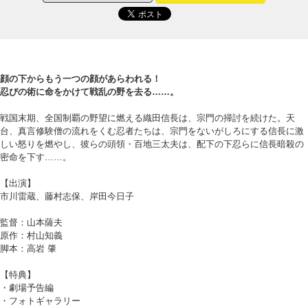
顔の下からもう一つの顔があらわれる！
忍びの術に命をかけて戦乱の野を去る……。
戦国末期、全国制覇の野望に燃える織田信長は、宗門の掃討を続けた。天
台、真言修験僧の流れをくむ忍者たちは、宗門をないがしろにする信長に激
しい怒りを燃やし、彼らの頭領・百地三太夫は、配下の下忍らに信長暗殺の
密命を下す……。
【出演】
市川雷蔵、藤村志保、岸田今日子
監督：山本薩夫
原作：村山知義
脚本：高岩 肇
【特典】
・劇場予告編
・フォトギャラリー