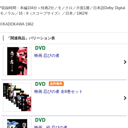
*収録時間：本編104分＋特典2分／モノクロ／片面1層／日本語Dolby Digital
モノラル／16：9（スコープサイズ）／日本／1962年
©KADOKAWA 1962
「関連商品」バリーション表
映画 忍びの者
映画 忍びの者 全8巻セット
映画 続 忍びの者