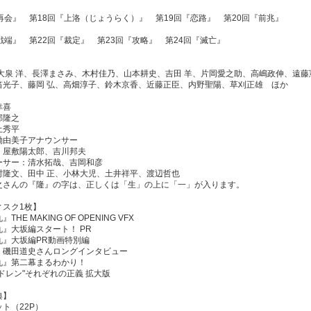
再会』 第18回『上洛（じょうらく）』 第19回『恋路』 第20回『前兆』
戦端』 第22回『裁定』 第23回『攻略』 第24回『滅亡』
、大泉 洋、長澤まさみ、木村佳乃、山本耕史、吉田 羊、片岡愛之助、高嶋政伸、遠藤
笛光子、藤岡 弘、高畑淳子、鈴木京香、近藤正臣、内野聖陽、草刈正雄 ほか
幸喜
部隆之
土秀平
働由美子アナウンサー
：屋敷陽太郎、吉川邦夫
ーサー：清水拓哉、吉岡和彦
村隆文、田中 正、小林大児、土井祥平、渡辺哲也
之さんの『隆』の字は、正しくは「生」の上に「一」が入ります。
ィスク1枚】
THE MAKING OF OPENING VFX
』大坂編スタート！ PR
丸』大坂編PR動画特別編
・磯田道史さんロングインタビュー
丸』第二幕まるわかり！
ドレン"それぞれの正義 拡大版
典】
ト（22P）