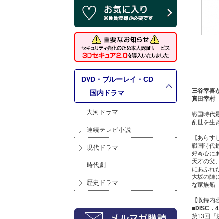
DVD・ブルーレイ・CD
三谷幸喜
>
国内ドラマ
真田幸村
大河ドラマ
戦国時代
乱世を生
連続テレビ小説
【あらす
戦国時代
現代ドラマ
好奇心に
天才の父
時代劇
にあふれ
大坂の陣
歴史ドラマ
な家族船
【収録内
■DISC．4
第13回『