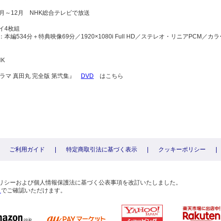
年1月～12月 NHK総合テレビで放送
イ4枚組
：本編534分＋特典映像69分／1920×1080i Full HD／ステレオ・リニアPC
HK
ラマ 真田丸 完全版 第弐集』
DVD
はこちら
ご利用ガイド
|
特定商取引法に基づく表示
|
クッキーポリシー
|
〕
ーポリシーおよび個人情報保護法に基づく公表事項を改訂いたしました。
ら
でご確認いただけます。