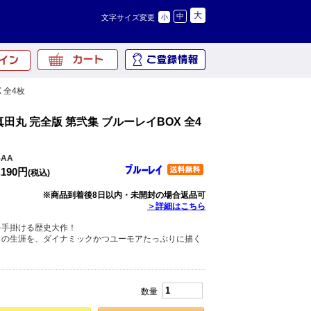
大
中
文字サイズ変更
小
 全4枚
田丸 完全版 第弐集 ブルーレイBOX 全4
5AA
,190円
(税込)
※商品到着後8日以内・未開封の場合返品可
＞詳細はこちら
を手掛ける歴史大作！
）の生涯を、ダイナミックかつユーモアたっぷりに描く
数量