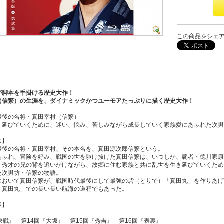
この商品をシェ
が脚本を手掛ける歴史大作！
（信繁）の生涯を、ダイナミックかつユーモアたっぷりに描く歴史大作！
最後の名将・真田幸村（信繁）
き延びていくために、迷い、悩み、苦しみながら成長していく家族愛にあふれた次男
じ】
最後の名将・真田幸村、その本名を、真田源次郎信繁という。
あふれ、冒険を好み、戦国の世を駆け抜けた真田信繁は、いつしか、覇者・徳川家康
、秀才の兄の背を追いかけながら、故郷に住む家族と共に乱世を生き延びていくため
た次男坊・信繁の物語。
において真田信繁が、戦国時代最後にして最強の砦（とりで）「真田丸」を作りあげ
「真田丸」での長い長い航海の道程でもあった。
容】
決戦』 第14回『大坂』 第15回『秀吉』 第16回『表裏』