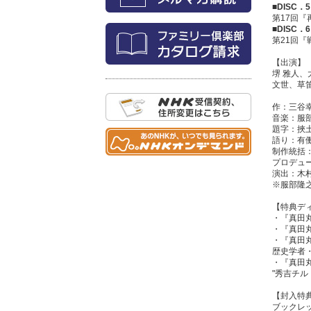
■DISC．5
第17回『
■DISC．6
第21回『
【出演】
堺 雅人
文世、草
作：三谷
音楽：服
題字：挾
語り：有
制作統括
プロデュ
演出：木
※服部隆
【特典デ
・『真田丸』
・『真田丸
・『真田
歴史学者
・『真田
"秀吉チル
【封入特
ブックレッ