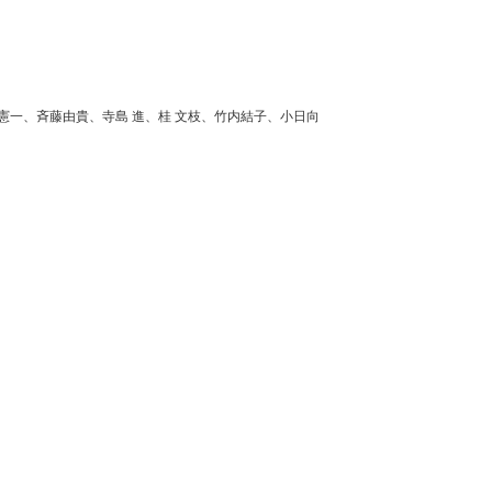
憲一、斉藤由貴、寺島 進、桂 文枝、竹内結子、小日向