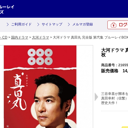
ご利用ガイド
サイトマップ
メルマガ登録
・CD
>
国内ドラマ
>
大河ドラマ
> 大河ドラマ 真田丸 完全版 第弐集 ブルーレイBOX
大河ドラマ 真
枚
商品番号：2165
販売価格
14
三谷幸喜が脚本
真田幸村（信繁
歴史大作！