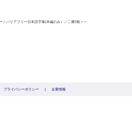
M／カラー／バリアフリー日本語字幕(本編のみ）／二層3枚＋一
プライバシーポリシー
|
企業情報