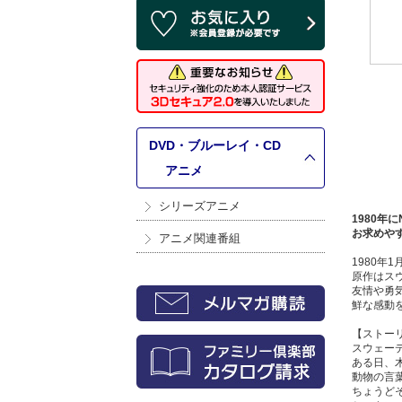
DVD・ブルーレイ・CD
>
アニメ
シリーズアニメ
1980年
お求めや
アニメ関連番組
1980年
原作はス
友情や勇
鮮な感動
【ストー
スウェー
ある日、
動物の言
ちょうど