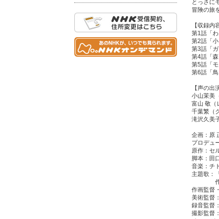
とっさに
冒険の旅
【収録内
第1話「
第2話「
第3話「
第4話「
第5話「
第6話「
【声の出
小山茉美
富山 敬
千葉繁（
滝沢久美
企画：原
プロデュ
原作：セ
脚本：田
音楽：チ
主題歌：
作詞 奈
作画監督
美術監督
録音監督
撮影監督