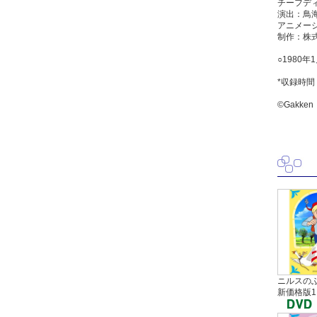
チーフデ
演出：鳥
アニメーシ
制作：株
○1980年
*収録時間
©Gakken
ニルスの
新価格版1