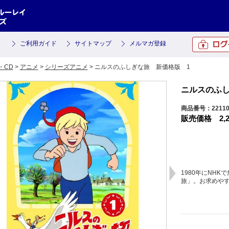
ご利用ガイド
サイトマップ
メルマガ登録
・CD
>
アニメ
>
シリーズアニメ
> ニルスのふしぎな旅 新価格版 1
ニルスのふし
商品番号：2211
販売価格
2,
1980年にNH
旅」。お求めや