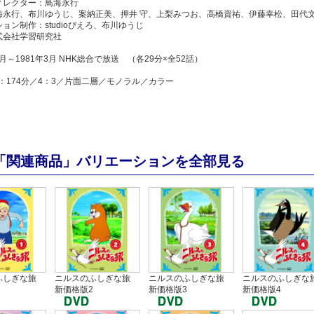
ィレクター：鳥海永行
海永行、布川ゆうじ、案納正美、押井 守、上梨みつお、高橋資祐、伊藤幸松、田代
ョン制作：studioぴえろ、布川ゆうじ
式会社学習研究社
1月～1981年3月 NHK総合で放送 （各29分×全52話）
：174分／4：3／片面二層／モノラル／カラー
「関連商品」バリエーションを全部見る
ふしぎな旅
ニルスのふしぎな旅
ニルスのふしぎな旅
ニルスのふしぎな
新価格版2
新価格版3
新価格版4