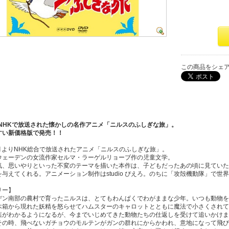
この商品をシェ
にNHKで放送された懐かしの名作アニメ「ニルスのふしぎな旅」。
すい新価格版で発売！！
1月よりNHK総合で放送されたアニメ「ニルスのふしぎな旅」。
ウェーデンの女流作家セルマ・ラーゲルリョーブ作の児童文学。
気、思いやりといった不変のテーマを描いた本作は、子どもだったあの頃に見ていた
を与えてくれる。アニメーション制作はstudio ぴえろ。のちに「攻殻機動隊」で
リー】
デン南部の農村で育ったニルスは、とてもわんぱくでわがままな少年。いつも動物を
木箱から現れた妖精を怒らせてハムスターのキャロットとともに魔法で小さくされて
葉がわかるようになるが、今までいじめてきた動物たちの仕返しを受けて追いかけま
その時、飛べないガチョウのモルテンがガンの群れにからかわれ、意地になって飛び