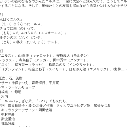
モルテンの首のひもをつかんだニルスは、一緒に大空へと飛んで行く。こうしてニル
をすることになる。そして、動物たちとの友情を深めながら勇気や助けあう心を学び
容】
わんぱくニルス」
小（ちい）さくなったニルス」
ガチョウに乗（の）って」
森（もり）のリスのＳＯＳ（エスオーエス）」
モルテンの大（だい）ピンチ」
鳥（とり）の体力（たいりょく）テスト」
演】
（ニルス）、山崎 唯（キャロット）、安原義人（モルテン）、
（レックス）、寺島信子（アッカ）、田中秀幸（グンナー）、
グスタ）、緒方賢一（ラッセ）、松島みのり（イングリット）、
子（ダンフィン）、松金よね子（スイリー）、はせさん治（エメリック）、槐 柳二
 正次、石川茂樹
ーサー：神保まつえ、森島恒行、平井寛
ルマ・ラーゲルリョーブ
口成光、中原朗
ト河内
「ニルスのふしぎな旅」「いつまでも友だち」
良橋陽子・藤 公之介／作曲 タケカワユキヒデ／歌 加橋かつみ
・キャラクターデザイン：岡田敏靖
：中村光毅
：斯波重治
：都島雅義