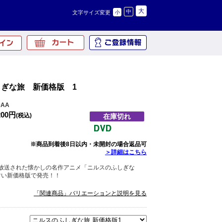
大
中
文字サイズ変更
小
ぎな旅 新価格版 1
0AA
200円
(税込)
在庫切れ
※商品到着後8日以内・未開封の場合返品可
＞詳細はこちら
Kで放送された懐かしの名作アニメ「ニルスのふしぎな
すい新価格版で発売！！
「関連商品」バリエーションと説明を見る