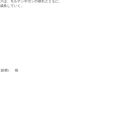
スは、モルテンやガンの群れとともに、
成長していく。
（妖精） 他