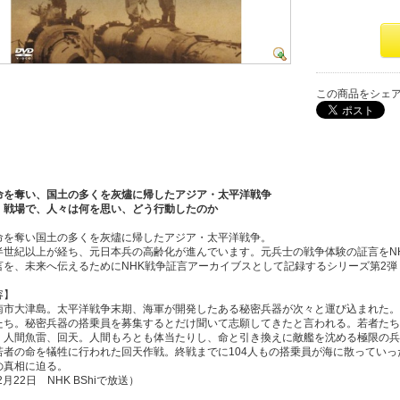
この商品をシェ
命を奪い、国土の多くを灰燼に帰したアジア・太平洋戦争
、戦場で、人々は何を思い、どう行動したのか
命を奪い国土の多くを灰燼に帰したアジア・太平洋戦争。
半世紀以上が経ち、元日本兵の高齢化が進んでいます。元兵士の戦争体験の証言をN
言を、未来へ伝えるためにNHK戦争証言アーカイブスとして記録するシリーズ第2弾
容】
南市大津島。太平洋戦争末期、海軍が開発したある秘密兵器が次々と運び込まれた。
たち。秘密兵器の搭乗員を募集するとだけ聞いて志願してきたと言われる。若者たち
。人間魚雷、回天。人間もろとも体当たりし、命と引き換えに敵艦を沈める極限の兵
若者の命を犠牲に行われた回天作戦。終戦までに104人もの搭乗員が海に散ってい
の真相に迫る。
2月22日 NHK BShiで放送）