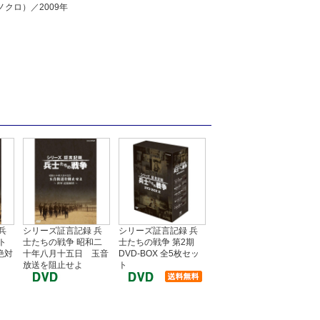
クロ）／2009年
兵
シリーズ証言記録 兵
シリーズ証言記録 兵
ト
士たちの戦争 昭和二
士たちの戦争 第2期
絶対
十年八月十五日 玉音
DVD-BOX 全5枚セッ
」
放送を阻止せよ
ト