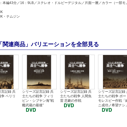
：本編43分／16：9LB／ステレオ・ドルビーデジタル／片面一層／カラー（一部モノ
HK
NHK・テムジン
「関連商品」バリエーションを全部見る
言記録 兵
シリーズ証言記録 兵
シリーズ証言記録 兵
シリーズ証言記録 
争 ペリリ
士たちの戦争 フィリ
士たちの戦争 人間魚
士たちの戦争 ポー
ピン・シブヤン海“戦
雷 悲劇の作戦
モレスビー作戦「
艦武蔵の最後”
ニ成功ノ希望ナシ