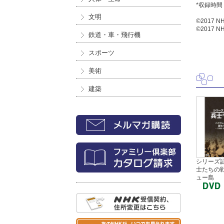
*収録時間
文明
©2017 N
©2017 
鉄道・車・飛行機
スポーツ
美術
建築
シリーズ証
士たちの戦
ュー島