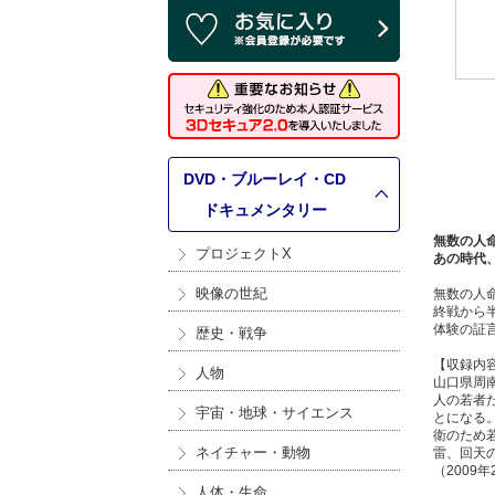
DVD・ブルーレイ・CD
>
ドキュメンタリー
無数の人
プロジェクトX
あの時代
映像の世紀
無数の人
終戦から
体験の証
歴史・戦争
【収録内
人物
山口県周
人の若者
宇宙・地球・サイエンス
とになる
衛のため
ネイチャー・動物
雷、回天
（2009年
人体・生命