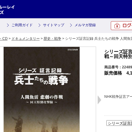
ご利用ガイド
サイトマップ
メルマガ登録
・CD
>
ドキュメンタリー
>
歴史・戦争
> シリーズ証言記録 兵士たちの戦争 人間
シリーズ証言
戦～回天特
商品番号：2248
販売価格
4,
NHK戦争証言ア