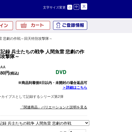
大
中
文字サイズ変更
小
魚雷 悲劇の作戦～回天特別攻撃隊～
記録 兵士たちの戦争 人間魚雷 悲劇の作
別攻撃隊～
9AA
180円
(税込)
※商品到着後8日以内・未開封の場合返品可
＞詳細はこちら
ーカイブスとして記録するシリーズ第2弾
「関連商品」バリエーションと説明を見る