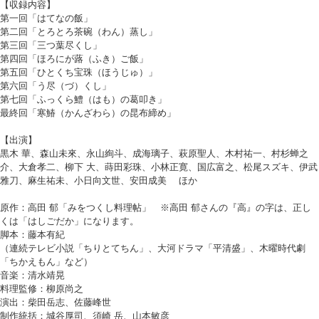
【収録内容】
第一回「はてなの飯」
第二回「とろとろ茶碗（わん）蒸し」
第三回「三つ葉尽くし」
第四回「ほろにが蕗（ふき）ご飯」
第五回「ひとくち宝珠（ほうじゅ）」
第六回「う尽（づ）くし」
第七回「ふっくら鱧（はも）の葛叩き」
最終回「寒鰆（かんざわら）の昆布締め」
【出演】
黒木 華、森山未來、永山絢斗、成海璃子、萩原聖人、木村祐一、村杉蝉之
介、大倉孝二、柳下 大、蒔田彩珠、小林正寛、国広富之、松尾スズキ、伊武
雅刀、麻生祐未、小日向文世、安田成美 ほか
原作：高田 郁「みをつくし料理帖」 ※高田 郁さんの『高』の字は、正し
くは「はしごだか」になります。
脚本：藤本有紀
（連続テレビ小説「ちりとてちん」、大河ドラマ「平清盛」、木曜時代劇
「ちかえもん」など）
音楽：清水靖晃
料理監修：柳原尚之
演出：柴田岳志、佐藤峰世
制作統括：城谷厚司、須崎 岳、山本敏彦