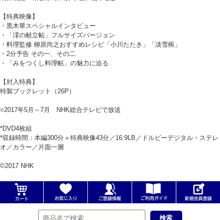
【特典映像】
・黒木華スペシャルインタビュー
・「澪の献立帖」フルサイズバージョン
・料理監修 柳原尚之おすすめレシピ「小川たたき」「淡雪椀」
・2分予告 その一、その二
・「みをつくし料理帖」の魅力に迫る
【封入特典】
特製ブックレット（26P）
○2017年5月～7月 NHK総合テレビで放送
*DVD4枚組
*収録時間：本編300分＋特典映像43分／16:9LB／ドルビーデジタル・ステレ
オ／カラー／片面一層
©2017 NHK