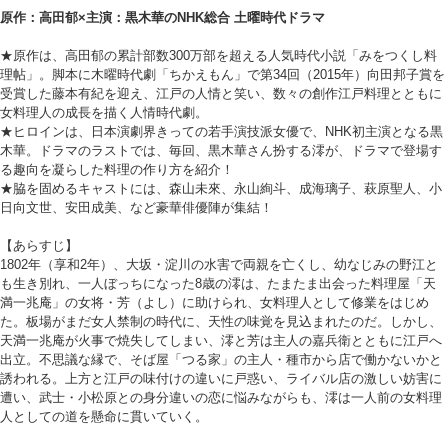
原作：高田郁×主演：黒木華のNHK総合 土曜時代ドラマ
★原作は、高田郁の累計部数300万部を超える人気時代小説「みをつくし料
理帖」。脚本に木曜時代劇「ちかえもん」で第34回（2015年）向田邦子賞を
受賞した藤本有紀を迎え、江戸の人情と笑い、数々の創作江戸料理とともに
女料理人の成長を描く人情時代劇。
★ヒロインは、日本演劇界きっての若手演技派女優で、NHK初主演となる黒
木華。ドラマのラストでは、毎回、黒木華さん扮する澪が、ドラマで登場す
る趣向を凝らした料理の作り方を紹介！
★脇を固めるキャストには、森山未來、永山絢斗、成海璃子、萩原聖人、小
日向文世、安田成美、など豪華俳優陣が集結！
【あらすじ】
1802年（享和2年）、大坂・淀川の水害で両親を亡くし、幼なじみの野江と
も生き別れ、一人ぼっちになった8歳の澪は、たまたま出会った料理屋「天
満一兆庵」の女将・芳（よし）に助けられ、女料理人として修業をはじめ
た。板場がまだ女人禁制の時代に、天性の味覚を見込まれたのだ。しかし、
天満一兆庵が火事で焼失してしまい、澪と芳は主人の嘉兵衛とともに江戸へ
出立。不思議な縁で、そば屋「つる家」の主人・種市から店で働かないかと
誘われる。上方と江戸の味付けの違いに戸惑い、ライバル店の激しい妨害に
遭い、武士・小松原との身分違いの恋に悩みながらも、澪は一人前の女料理
人としての道を懸命に貫いていく。