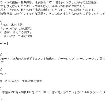
ペンギンの南極・越冬撮影、地底数百mで10日間キャンプしながらの洞窟撮影、
撃におびえながらのユキヒョウ撮影など、限界への挑戦の連続でした。
も見たことのない私たちの「地球の素顔」をとらえることに成功したのです。
球が作り出したダイナミックな環境と、そこに生きる生きものたちのドラマをかつて
容】
e8 「極地 氷の世界」
de9 「ジャングル 緑の魔境」
e10 「森林 命めぐる四季」
e11 「青い砂漠 外洋と深海」
ーター】
像】
再生モード：迫力の大自然ドキュメント映像を、ノーテロップ、ノーナレーション版
ップ
典】
レット
年5月～2007年7月 NHK総合で放送
組
：本編約236分＋特典187分／16：9LB(一部4:3)／①ステレオ②5.1chサラウ
HK