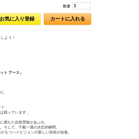
数量
お気に入り登録
カートに入れる
アしよう！
ット アース」
ズ。
か？
は残っています。
に満ちた自然景観があふれ、
。そして、千載一遇の決定的瞬間。
Kがもつハイビジョンの新しい技術が結集。