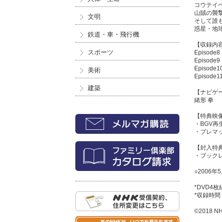
コウテイ
山賊の襲
文明
そして誰
惑星・地
鉄道・車・飛行機
【収録内
スポーツ
Episod
Episo
Episod
美術
Episod
建築
【ナビゲ
緒形 拳
【特典映
・BGV
・プレマ
【封入特
・ブック
○2006
*DVD4枚
*収録時間
©2018 N