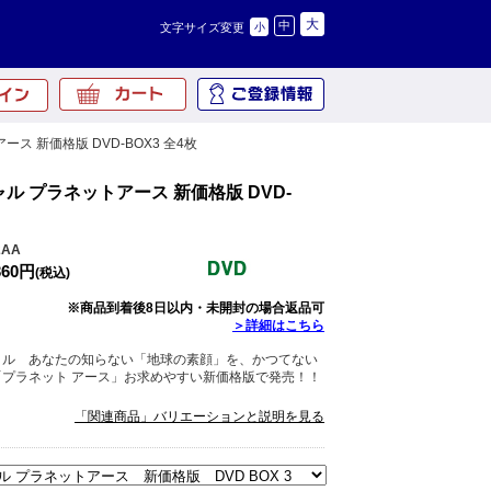
大
中
文字サイズ変更
小
ース 新価格版 DVD-BOX3 全4枚
ル プラネットアース 新価格版 DVD-
2AA
360円
(税込)
※商品到着後8日以内・未開封の場合返品可
＞詳細はこちら
タル あなたの知らない「地球の素顔」を、かつてない
プラネット アース」お求めやすい新価格版で発売！！
「関連商品」バリエーションと説明を見る