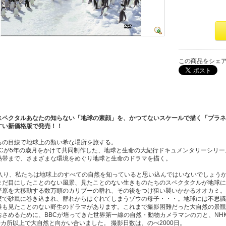
この商品をシェ
スペクタルあなたの知らない「地球の素顔」を、かつてないスケールで描く「プラネ
すい新価格版で発売！！
ちの目線で地球上の類い希な場所を旅する。
BBCが5年の歳月をかけて共同制作した、地球と生命の大紀行ドキュメンタリーシリー
熱帯まで、さまざまな環境をめぐり地球と生命のドラマを描く。
に入り、私たちは地球上のすべての自然を知っていると思い込んではいないでしょう
まだ目にしたことのない風景、見たことのない生きものたちのスペクタクルが地球に
平原を大移動する数万頭のカリブーの群れ、その後をつけ狙い襲いかかるオオカミ。
漠で砂嵐に巻き込まれ、群れからはぐれてしまうゾウの母子・・・。地球には不思議
誰も見たことのない野生のドラマがあります。これまで撮影困難だった大自然の景観
おさめるために、BBCが培ってきた世界第一線の自然・動物カメラマンの力と、NH
0カ所以上で大自然と向かい合いました。 撮影日数は、のべ2000日。