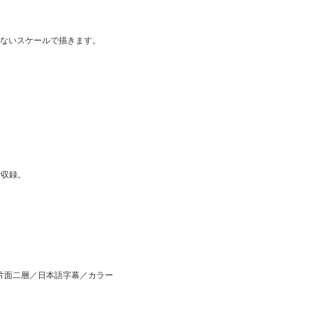
ないスケールで描きます。
で収録。
ンド／片面二層／日本語字幕／カラー