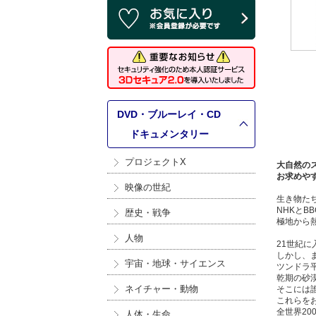
DVD・ブルーレイ・CD
>
ドキュメンタリー
プロジェクトX
大自然の
お求めや
映像の世紀
生き物た
NHKと
歴史・戦争
極地から
人物
21世紀
しかし、
宇宙・地球・サイエンス
ツンドラ
乾期の砂
ネイチャー・動物
そこには
これらを
全世界20
人体・生命