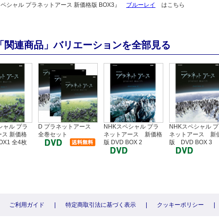
スペシャル プラネットアース 新価格版 BOX3』
ブルーレイ
はこちら
「関連商品」バリエーションを全部見る
シャル プラ
D プラネットアース
NHKスペシャル プラ
NHKスペシャル 
ス 新価格
全巻セット
ネットアース 新価格
ネットアース 新
OX1 全4枚
版 DVD BOX 2
版 DVD BOX 3
ご利用ガイド
|
特定商取引法に基づく表示
|
クッキーポリシー
|