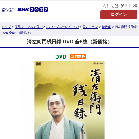
こんにちは ゲスト 様
トップ
>
商品ジャンルで選ぶ
>
DVD・ブルーレイ・CD
>
国内ドラマ
>
時代劇
> 清左衛門残日録
DVD 全6枚（新価格）
清左衛門残日録 DVD 全6枚（新価格）