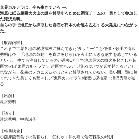
鬼界カルデラは、今も生きている ―。
海底に眠る超巨大火山の謎を解明するために調査チームの一員として参加し
た滝沢秀明。
自らの手で海底から採取した岩石が日本の命運を左右する大発見につながっ
た。
【収録内容】
これまで世界各地の秘境探検に挑んできた“タッキー”こと俳優・歌手の滝沢
秀明は今、「地球の鼓動」を直に感じられる火山に大きな魅力を感じている
という。 中でも注目しているのが過去1万年で地球最大の噴火を起こした超
巨大火山“鬼界カルデラ”だ。超巨大カルデラ噴火はいつか必ず起こるといわ
れながら、発生のメカニズムがほとんど解明されていない。長い間、謎に包
まれてきた美しくも荒々しい“鬼界カルデラ”の秘密に探検家・滝沢秀明が迫
る！
【出演】
滝沢秀明
【語り】
滝沢秀明、中條誠子
【特典映像】
①薩摩硫黄島での島暮らし ②しゃく熱の島で岩石採取の特訓