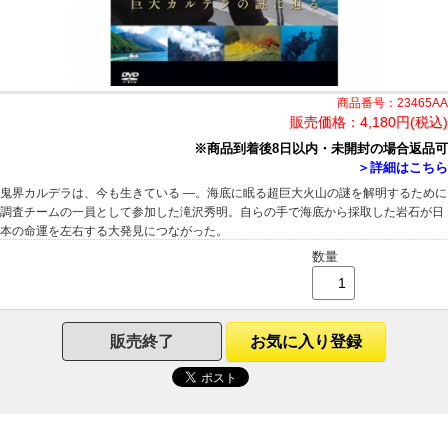
商品番号：23465AA
販売価格：
4,180円(税込)
※商品到着後8日以内・未開封の場合返品可
＞詳細はこちら
鬼界カルデラは、今も生きている ―。海底に眠る超巨大火山の謎を解明するために
調査チームの一員として参加した滝沢秀明。自らの手で海底から採取した岩石が日
本の命運を左右する大発見につながった。
数量
販売終了
お気に入り登録