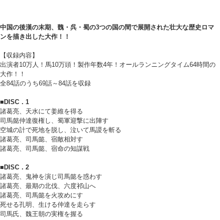
中国の後漢の末期、魏・呉・蜀の3つの国の間で展開された壮大な歴史ロマ
ンを描き出した大作！！
【収録内容】
出演者10万人！馬10万頭！製作年数4年！オールランニングタイム64時間の
大作！！
全84話のうち69話～84話を収録
■DISC．1
諸葛亮、天水にて姜維を得る
司馬懿仲達復権し、蜀軍迎撃に出陣す
空城の計で死地を脱し、泣いて馬謖を斬る
諸葛亮、司馬懿、宿敵相対す
諸葛亮、司馬懿、宿命の知謀戦
■DISC．2
諸葛亮、鬼神を演じ司馬懿を惑わす
諸葛亮、最期の北伐、六度祁山へ
諸葛亮、司馬懿を火攻めにす
死せる孔明、生ける仲達を走らす
司馬氏、魏王朝の実権を握る