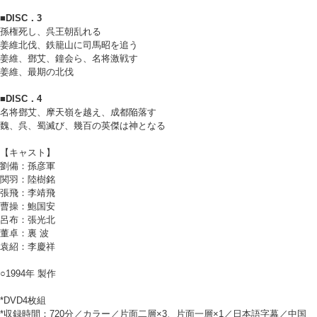
■DISC．3
孫権死し、呉王朝乱れる
姜維北伐、鉄籠山に司馬昭を追う
姜維、鄧艾、鐘会ら、名将激戦す
姜維、最期の北伐
■DISC．4
名将鄧艾、摩天嶺を越え、成都陥落す
魏、呉、蜀滅び、幾百の英傑は神となる
【キャスト】
劉備：孫彦軍
関羽：陸樹銘
張飛：李靖飛
曹操：鮑国安
呂布：張光北
董卓：裏 波
袁紹：李慶祥
○1994年 製作
*DVD4枚組
*収録時間：720分／カラー／片面二層×3、片面一層×1／日本語字幕／中国