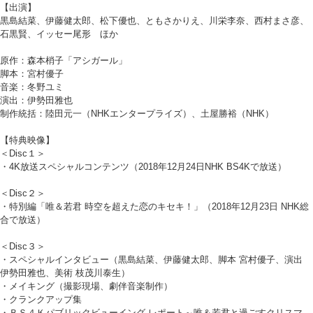
【出演】
黒島結菜、伊藤健太郎、松下優也、ともさかりえ、川栄李奈、西村まさ彦、
石黒賢、イッセー尾形 ほか
原作：森本梢子「アシガール」
脚本：宮村優子
音楽：冬野ユミ
演出：伊勢田雅也
制作統括：陸田元一（NHKエンタープライズ）、土屋勝裕（NHK）
【特典映像】
＜Disc１＞
・4K放送スペシャルコンテンツ（2018年12月24日NHK BS4Kで放送）
＜Disc２＞
・特別編「唯＆若君 時空を超えた恋のキセキ！」（2018年12月23日 NHK総
合で放送）
＜Disc３＞
・スペシャルインタビュー（黒島結菜、伊藤健太郎、脚本 宮村優子、演出
伊勢田雅也、美術 枝茂川泰生）
・メイキング（撮影現場、劇伴音楽制作）
・クランクアップ集
・ＢＳ４Ｋパブリックビューイング レポート～唯＆若君と過ごすクリスマ