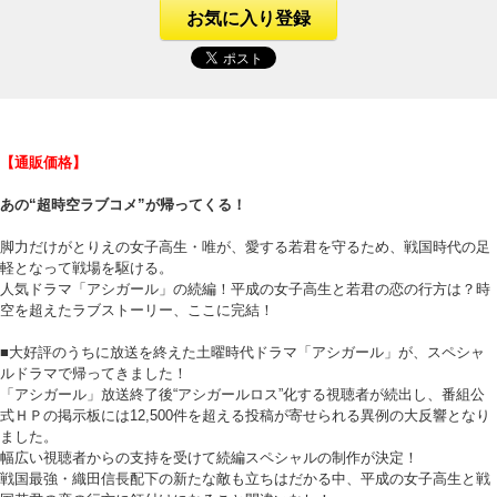
お気に入り登録
【通販価格】
あの“超時空ラブコメ”が帰ってくる！
脚力だけがとりえの女子高生・唯が、愛する若君を守るため、戦国時代の足
軽となって戦場を駆ける。
人気ドラマ「アシガール」の続編！平成の女子高生と若君の恋の行方は？時
空を超えたラブストーリー、ここに完結！
■大好評のうちに放送を終えた土曜時代ドラマ「アシガール」が、スペシャ
ルドラマで帰ってきました！
「アシガール」放送終了後“アシガールロス”化する視聴者が続出し、番組公
式ＨＰの掲示板には12,500件を超える投稿が寄せられる異例の大反響となり
ました。
幅広い視聴者からの支持を受けて続編スペシャルの制作が決定！
戦国最強・織田信長配下の新たな敵も立ちはだかる中、平成の女子高生と戦