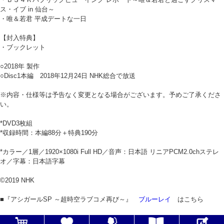
ス・イブ in 仙台～
・唯＆若君 平成デートな一日
【封入特典】
・ブックレット
○2018年 製作
○Disc1本編 2018年12月24日 NHK総合で放送
※内容・仕様等は予告なく変更となる場合がございます。予めご了承くださ
い。
*DVD3枚組
*収録時間：本編88分＋特典190分
*カラー／1層／1920×1080i Full HD／音声：日本語 リニアPCM2.0chステレ
オ／字幕：日本語字幕
©2019 NHK
■『アシガールSP ～超時空ラブコメ再び～』
ブルーレイ
はこちら