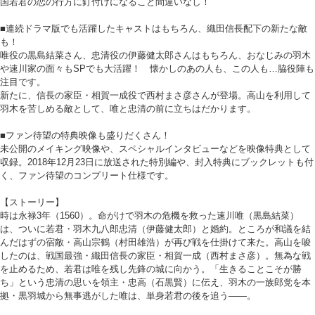
国若君の恋の行方に釘付けになること間違いなし！
■連続ドラマ版でも活躍したキャストはもちろん、織田信長配下の新たな敵
も！
唯役の黒島結菜さん、忠清役の伊藤健太郎さんはもちろん、おなじみの羽木
や速川家の面々もSPでも大活躍！ 懐かしのあの人も、この人も…脇役陣も
注目です。
新たに、信長の家臣・相賀一成役で西村まさ彦さんが登場。高山を利用して
羽木を苦しめる敵として、唯と忠清の前に立ちはだかります。
■ファン待望の特典映像も盛りだくさん！
未公開のメイキング映像や、スペシャルインタビューなどを映像特典として
収録。2018年12月23日に放送された特別編や、封入特典にブックレットも付
く、ファン待望のコンプリート仕様です。
【ストーリー】
時は永禄3年（1560）。命がけで羽木の危機を救った速川唯（黒島結菜）
は、ついに若君・羽木九八郎忠清（伊藤健太郎）と婚約。ところが和議を結
んだはずの宿敵・高山宗鶴（村田雄浩）が再び戦を仕掛けて来た。高山を唆
したのは、戦国最強・織田信長の家臣・相賀一成（西村まさ彦）。無為な戦
を止めるため、若君は唯を残し先鋒の城に向かう。「生きることこそが勝
ち」という忠清の思いを領主・忠高（石黒賢）に伝え、羽木の一族郎党を本
拠・黒羽城から無事逃がした唯は、単身若君の後を追う――。