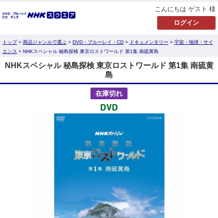
こんにちは ゲスト 様
トップ
>
商品ジャンルで選ぶ
>
DVD・ブルーレイ・CD
>
ドキュメンタリー
>
宇宙・地球・サイ
エンス
> NHKスペシャル 秘島探検 東京ロストワールド 第1集 南硫黄島
NHKスペシャル 秘島探検 東京ロストワールド 第1集 南硫黄
島
在庫切れ