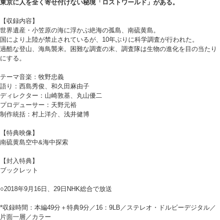
東京に人を全く寄せ付けない秘境「ロストワールド」がある。
【収録内容】
世界遺産・小笠原の海に浮かぶ絶海の孤島、南硫黄島。
国により上陸が禁止されているが、10年ぶりに科学調査が行われた。
過酷な登山、海鳥襲来。困難な調査の末、調査隊は生物の進化を目の当たり
にする。
テーマ音楽：牧野忠義
語り：西島秀俊、和久田麻由子
ディレクター：山崎敦基、丸山優二
プロデューサー：天野元裕
制作統括：村上洋介、浅井健博
【特典映像】
南硫黄島空中&海中探索
【封入特典】
ブックレット
○2018年9月16日、29日NHK総合で放送
*収録時間：本編49分＋特典9分／16：9LB／ステレオ・ドルビーデジタル／
片面一層／カラー