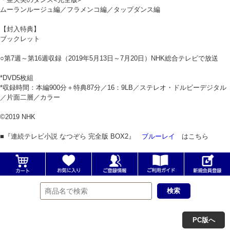
ムーランルージュ編／フラメンコ編／タップダンス編
【封入特典】
ブックレット
○第7週～第16週収録（2019年5月13日～7月20日）NHK総合テレビで放送
*DVD5枚組
*収録時間：本編900分＋特典87分／16：9LB／ステレオ・ドルビーデジタル
／片面二層／カラー
©2019 NHK
■『連続テレビ小説 なつぞら 完全版 BOX2』
ブルーレイ
はこちら
PC版へ