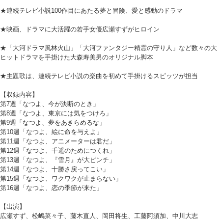
★連続テレビ小説100作目にあたる夢と冒険、愛と感動のドラマ
★映画、ドラマに大活躍の若手女優広瀬すずがヒロイン
★「大河ドラマ風林火山」「大河ファンタジー精霊の守り人」など数々の大
ヒットドラマを手掛けた大森寿美男のオリジナル脚本
★主題歌は、連続テレビ小説の楽曲を初めて手掛けるスピッツが担当
【収録内容】
第7週「なつよ、今が決断のとき」
第8週「なつよ、東京には気をつけろ」
第9週「なつよ、夢をあきらめるな」
第10週「なつよ、絵に命を与えよ」
第11週「なつよ、アニメーターは君だ」
第12週「なつよ、千遥のためにつくれ」
第13週「なつよ、『雪月』が大ピンチ」
第14週「なつよ、十勝さ戻ってこい」
第15週「なつよ、ワクワクが止まらない」
第16週「なつよ、恋の季節が来た」
【出演】
広瀬すず、松嶋菜々子、藤木直人、岡田将生、工藤阿須加、中川大志