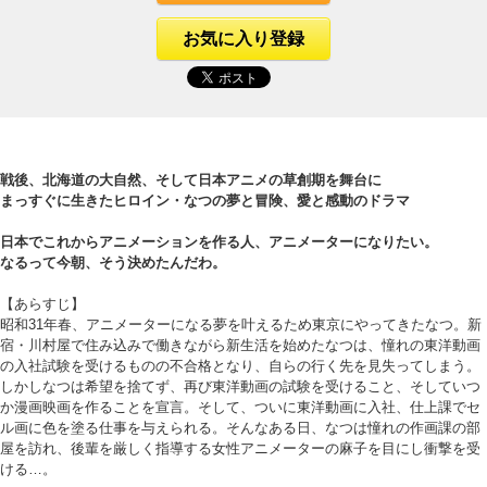
お気に入り登録
戦後、北海道の大自然、そして日本アニメの草創期を舞台に
まっすぐに生きたヒロイン・なつの夢と冒険、愛と感動のドラマ
日本でこれからアニメーションを作る人、アニメーターになりたい。
なるって今朝、そう決めたんだわ。
【あらすじ】
昭和31年春、アニメーターになる夢を叶えるため東京にやってきたなつ。新
宿・川村屋で住み込みで働きながら新生活を始めたなつは、憧れの東洋動画
の入社試験を受けるものの不合格となり、自らの行く先を見失ってしまう。
しかしなつは希望を捨てず、再び東洋動画の試験を受けること、そしていつ
か漫画映画を作ることを宣言。そして、ついに東洋動画に入社、仕上課でセ
ル画に色を塗る仕事を与えられる。そんなある日、なつは憧れの作画課の部
屋を訪れ、後輩を厳しく指導する女性アニメーターの麻子を目にし衝撃を受
ける…。