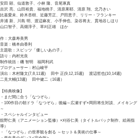
安田 顕、仙道敦子、小林 隆、音尾琢真
吉沢 亮、山田裕貴、福地桃子、清原果耶、清原 翔、北乃きい
比嘉愛未、鈴木杏樹、近藤芳正、戸田恵子、リリー・フランキー
井浦 新、川島 明、渡辺麻友、小手伸也、染谷将太、貫地谷しほり
山口智子、高畑淳子、草刈正雄 ほか
作：大森寿美男
音楽：橋本由香利
主題歌：スピッツ「優しいあの子」
語り：内村光良
制作統括：磯 智明 福岡利武
プロデューサー：村山峻平
演出：木村隆文(7,8,11週) 田中 正(9,12,15週) 渡辺哲也(10,14週)
二見大輔(13週) 田中健二（16週）
【特典映像】
・まだ間に合う「なつぞら」
・100作目の朝ドラ「なつぞら」後編～広瀬すず×岡田将生対談、メイキング
～
・スペシャルインタビュー
舘野仁美（アニメーション監修）×刈谷仁美（タイトルバック制作、絵画指
導）
・「なつぞら」の世界観を創る ～セット＆美術の仕事～
・亜矢美のダンス<完全版>